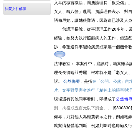
入耳的穢言穢語，讓詹護理長「很受傷」
法院文件解讀
女人、醜八怪」亂罵。詹護理長表示，對
語侮辱她，讓她很難過，因為這已涉及人
詹護理長說，從事護理工作20多年，常
經驗，她努力執行照顧病人的工作，但這
訴，希望這件事能給病患或家屬一個機會
法律教室：
本案件中，庭訊時，賴某雖承
理長長得端莊秀麗，根本就不是「老女人
訴。
公然侮辱
，是指
在「公開、公然」的
片、文字對受害者進行「精神上的損害與
現場還有其他同事看到，即構成了
公然侮
刑、拘役或五百元以下罰金。」
[$3003
侮辱，乃對他人為輕蔑表示之行，例如嘲
就案情整體地判斷，例如判斷時也應顧及