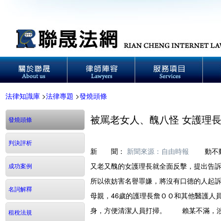
法律知識庫
>
法律專題
>
發燒頭條
被罵老女人、醜八怪 女護理
發燒頭條
判決評析
新 聞：
新聞來源：自由時報
動不動罵
又老又醜的女護理長就全面反擊，提出告
成功案例
所以依妨害名譽罪嫌，將沒有口德的人起訴
名詞解釋
母親，46歲的護理長詹ＯＯ和其他醫護人
身，方便清潔人員打掃。 賴某不滿，涉
租稅法規