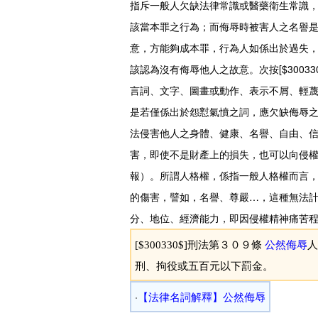
指斥一般人欠缺法律常識或醫藥衛生常識，
該當本罪之行為；而侮辱時被害人之名譽是
意，方能夠成本罪，行為人如係出於過失
該認為沒有侮辱他人之故意。次按[$300
言詞、文字、圖畫或動作、表示不屑、輕
是若僅係出於怨懟氣憤之詞，應欠缺侮辱
法侵害他人之身體、健康、名譽、自由、
害，即使不是財產上的損失，也可以向侵
報）。所謂人格權，係指一般人格權而言，
的傷害，譬如，名譽、尊嚴…，這種無法
分、地位、經濟能力，即因侵權精神痛苦
[$300330$]刑法第３０９條
公然侮辱
人
刑、拘役或五百元以下罰金。
‧
【法律名詞解釋】公然侮辱