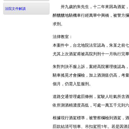
卅九歲的朱先生，十二年來因為酒駕，官
法院文件解讀
醉醺醺地騎機車行經萬華中興橋，被警方
求刑。
法律教室：
本案件中，台北地院法官認為，朱某之前
尤其上次酒駕甫被高院判刑十一月執行完
朱對判決不服上訴，案經高院審理後認為
騎車搖晃才會攔檢，加上酒測值仍高，考
個月，仍需入監服刑。
道路交通管理處罰條例，駕駛人吐氣所含
依所測酒精濃度高低，可處一萬五千元到
根據現行酒駕標準，被警察欄檢到酒駕，酒側值在
罰款結清可領車、吊扣駕照1年。若是因酒