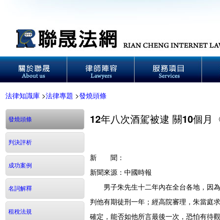
法律知識庫
>
法律專題
>
發燒頭條
12年八次酒駕被逮 關10個月
發燒頭條
判決評析
新 聞：
成功案例
新聞來源：中國時報
男子朱先生十二年內在全台各地，因為酒
名詞解釋
判他有期徒刑一年；經高院審理，朱當庭
租稅法規
確定，能否如他所言最後一次，恐怕有待