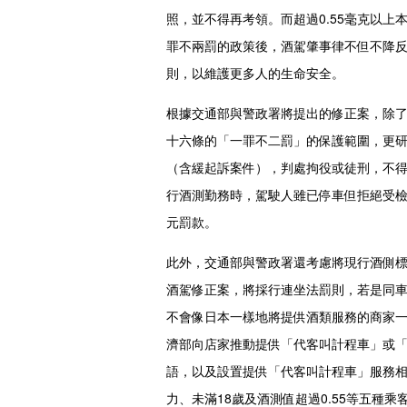
照，並不得再考領。而超過0.55毫克以
罪不兩罰的政策後，酒駕肇事律不但不降
則，以維護更多人的生命安全。
根據交通部與警政署將提出的修正案，除了將
十六條的「一罪不二罰」的保護範圍，更研擬
（含緩起訴案件），判處拘役或徒刑，不
行酒測勤務時，駕駛人雖已停車但拒絕受檢，
元罰款。
此外，交通部與警政署還考慮將現行酒側標準
酒駕修正案，將採行連坐法罰則，若是同車乘
不會像日本一樣地將提供酒類服務的商家
濟部向店家推動提供「代客叫計程車」或
語，以及設置提供「代客叫計程車」服務
力、未滿18歲及酒測值超過0.55等五種