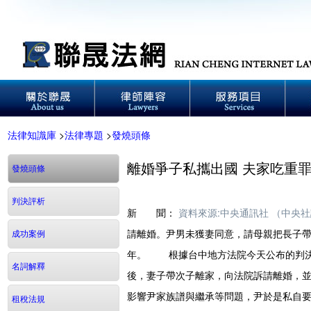
法律知識庫
>
法律專題
>
發燒頭條
離婚爭子私攜出國 夫家吃重罪
發燒頭條
判決評析
新 聞：
資料來源:中央通訊社 （中央
請離婚。尹男未獲妻同意，請母親把長子帶
成功案例
年。 根據台中地方法院今天公布的判決
名詞解釋
後，妻子帶次子離家，向法院訴請離婚，
影響尹家族譜與繼承等問題，尹於是私自要
租稅法規