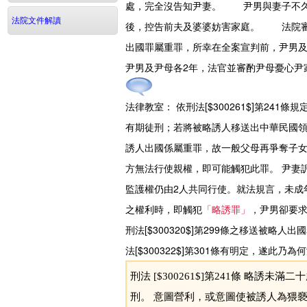
處，完全沒告知尹妻。 尹男與妻子不久
法院文件解讀
後，控告前夫及婆婆妨害家庭。 法院審
出國罪屬重罪，所幸在全案宣判前，尹男
尹男及尹母各2年，法官並審酌尹母憂心尹
法律教室：
依刑法[$300261$]第2
有期徒刑；若將被略誘人移送出中華民國領域外
誘人出國係屬重罪，故一般父母再爭奪子
方無法行使親權，即可能觸犯此罪。 尹妻
監護權仍由2人共同行使。就法規言，未成
之權利時，即觸犯
「略誘罪」
，尹男卻要
刑法[$300320$]第299條之移送被
法[$300322$]第301條有明定，遂此
刑法 [$300261$]第241條 
刑。 意圖營利，或意圖使被誘人為猥