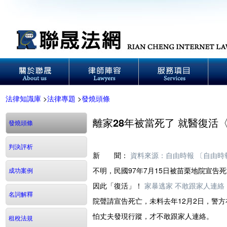
法律知識庫
>
法律專題
>
發燒頭條
離家28年被當死了 就醫復活
發燒頭條
判決評析
新 聞：
資料來源：自由時報 〔自由時
不明，民國97年7月15日被苗栗地院宣
成功案例
因此「復活」！
家暴逃家 不敢跟家人連絡
名詞解釋
院聲請宣告死亡，未料去年12月2日，警
怕丈夫發現行蹤，才不敢跟家人連絡。 
租稅法規