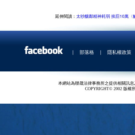
延伸閱讀：
太吵釀鄰精神耗弱 挨罰10萬〈
|
部落格
|
隱私權政策
本網站為聯晟法律事務所之提供相關訊息
COPYRIGHT© 2002