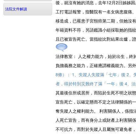
後，就沒有她的消息，去年12月2日姊姊
法院文件解讀
工打電話報警，指醫院有一名女病患腹痛
移造成，已罹患子宮頸癌第二期，但她沒
年籍資料不符，另請鑑識小組採取她的指
且已被宣告死亡。當指紋比對結果出爐，證
法律教室：
人之權力能力，始於出生，終於
負擔義務之能力，正確應謂權義能力。另
8條）： 1、失蹤人失蹤滿「七年」後 2
者，得於特別災難終了滿「一年」後 4、
其最後住所或居所，而陷於生死不明之狀態
宣告死亡，以確定懸而不定之法律關係的
奪失蹤人之權利能力。 利害關係人，係指
人死亡宣告，而有身分上或財產上利害關
不可抗力，而對於失蹤人且屬無可避免者，