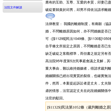
應有的互助、互尊、互愛的本質，邱妻已
法院文件解讀
破綻要歸責於邱男，邱男不得依法請求離
法律教室：
我國的離婚制度，有兩願（協
婚，不問離婚原因如何，亦不問婚姻是否
可（[$1129$]民法1049條、[$1130$
合乎條文所規定之原因，不問離婚是否已生
缺乏破綻之客觀標準，而但書之規定另有否定有
高法院95年度第5次民事庭會議之見解，
重大事由，難以維持婚姻者，得請求裁判離
婚姻關係已經出現實質的裂痕，也確實無法繼續
件，然而，本案提起訴訟者是丈夫，丈夫
虐的情形，法官認定丈夫在此段婚姻關係
法官的駁回。
[$1132$]民法第1052條（裁判