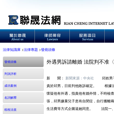
法律知識庫
>
法律專題
>
發燒頭條
外遇男訴請離婚 法院判不准〈
發燒頭條
判決評析
新 聞：
新聞來源：中央社
邱姓男子為
責於邱男，日前判他敗訴確定。 根據法
成功案例
懷疑他有外遇，指責他有婚外情，不時檢
名詞解釋
張，邱男嫌棄兒子患有自閉症，自行搬離
生活費等方式企圖逼她同意。 法院一、
租稅法規