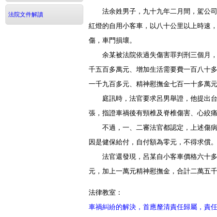
法余姓男子，九十九年二月間，駕公司小
法院文件解讀
紅燈的自用小客車，以八十公里以上時速
傷，車門損壞。
余某被法院依過失傷害罪判刑三個月，得
千五百多萬元、增加生活需要費一百八十
一千九百多元、精神慰撫金七百一十多萬
庭訊時，法官要求呂男舉證，他提出台大
張，指證車禍後有頸椎及脊椎傷害、心絞
不過，一、二審法官都認定，上述傷病與
因是健保給付，自付額為零元，不得求償
法官還發現，呂某自小客車價格六十多萬
元，加上一萬元精神慰撫金，合計二萬五
法律教室：
車禍糾紛的解決，首應釐清責任歸屬，責