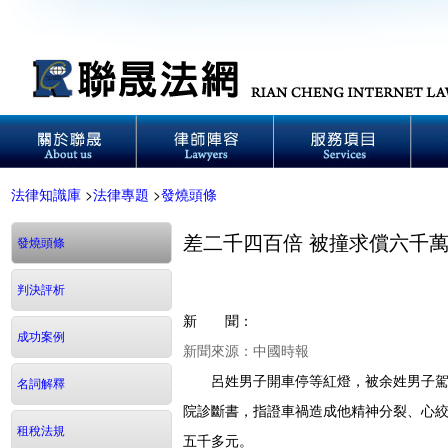
法律知識庫
>
法律專題
>
發燒頭條
差二千四百倍 被撞求償六千萬
發燒頭條
判決評析
新 聞：
成功案例
新聞來源：中國時報
呂姓男子開車停等紅燈，被余姓男子駕駛
名詞解釋
院診斷書，指證車禍造成他精神分裂、心
租稅法規
五千多元。