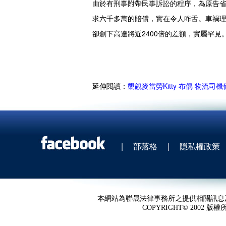
由於有刑事附帶民事訴訟的程序，為原告
求六千多萬的賠償，實在令人咋舌。車禍
卻創下高達將近2400倍的差額，實屬罕見
延伸閱讀：
覬覦麥當勞Kitty 布偶 物流司
|
部落格
|
隱私權政策
本網站為聯晟法律事務所之提供相關訊息
COPYRIGHT© 2002