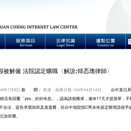
請假被解僱 法院認定曠職〈解說:韓忞璁律師〉
04年7月8日
新 聞：
來源：蘋果日報 104年04月14日
台中某日系生
假，經店長回覆「yes、好好休息」，認為請假獲准，連休17天才提假單，不
不合法，提告求償加班及資遣費，但台中地院指C男未依規定辦理請假手
餘元加班費。