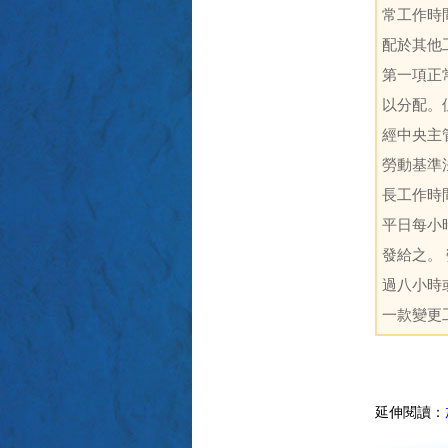
常工作時
配於其他
第一項正
以分配。
經中央主
勞動基準
長工作時
平日每小
發給之。
過八小時
一款變更
延伸閱讀：