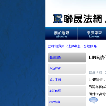
法律知識庫
>
法律專題
>
發燒頭條
LINE
發燒頭條
判決評析
聯晟法網 1
LINE請
成功案例
男認為解僱
名詞解釋
須付22萬
租稅法規