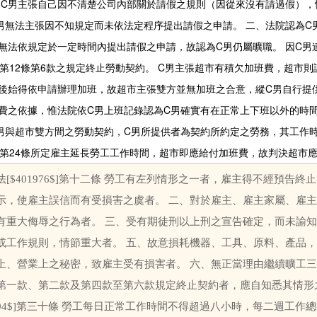
C男主張自己因不清楚公司內部關於請假之規則（因從來沒有請過假），
男無法主張因不知規定而未依法定程序提出請假之申請。 二、法院認為C
無法依規定於一定時間內提出請假之申請，故認為C男仍屬曠職。 因C男
976$]第12條第6款之規定終止勞動契約。 C男主張超市有積欠加班費，超
後始得依申請辦理加班，故超市主張雙方並無加班之合意，縱C男自行提
費之依據，惟法院依C男上班記錄認為C男確實有在正常上下班以外的時
男與超市雙方間之勞動契約，C男所提供者為契約所約定之勞務，其工作
988$]第24條所定雇主延長勞工工作時間，超市即應給付加班費，故判決超市
法[$401976$]第十二條 勞工有左列情形之一者，雇主得不經預告
示，使雇主誤信而有受損害之虞者。 二、對於雇主、雇主家屬、雇
有重大侮辱之行為者。 三、受有期徒刑以上刑之宣告確定，而未諭知
或工作規則，情節重大者。 五、故意損耗機器、工具、原料、產品
上、營業上之秘密，致雇主受有損害者。 六、無正當理由繼續曠工三
第一款、第二款及第四款至第六款規定終止契約者，應自知悉其情形
01994$]第三十條 勞工每日正常工作時間不得超過八小時，每二週工