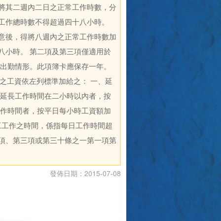
將其二週內二日之正常工作時數，分
工作總時數不得超過四十八小時。
意後，得將八週內之正常工作時數加
八小時。 第二項及第三項僅適用於
工出勤情形。此項簿卡應保存一年。
時間之工資依左列標準加給之： 一、延
再延長工作時間在二小時以內者，按
工作時間者，按平日每小時工資額加
長勞工工作之時間，係指每日工作時間超
項、第三項或第三十條之一第一項第
發佈日期：2015-07-08