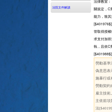
法律教室：
法院文件解讀
關規定，C
能力，致其
[$401
管取得授權
求支付加班
執，且依C
[$401
勞動基準
偽意思表
施暴行或
勞動契約
雇主技術
主依前項
法[$4