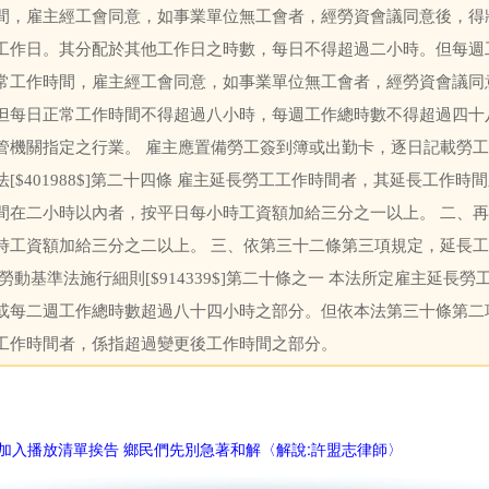
間，雇主經工會同意，如事業單位無工會者，經勞資會議同意後，得
工作日。其分配於其他工作日之時數，每日不得超過二小時。但每週
常工作時間，雇主經工會同意，如事業單位無工會者，經勞資會議同
但每日正常工作時間不得超過八小時，每週工作總時數不得超過四十
管機關指定之行業。 雇主應置備勞工簽到簿或出勤卡，逐日記載勞
法[$401988$]第二十四條 雇主延長勞工工作時間者，其延長工作
間在二小時以內者，按平日每小時工資額加給三分之一以上。 二、
時工資額加給三分之二以上。 三、依第三十二條第三項規定，延長
 勞動基準法施行細則[$914339$]第二十條之一 本法所定雇主延
或每二週工作總時數超過八十四小時之部分。但依本法第三十條第二
工作時間者，係指超過變更後工作時間之部分。
加入播放清單挨告 鄉民們先別急著和解〈解說:許盟志律師〉