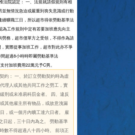
惟法院認定： 一、法規就請假規則有相
男並無情況急迫或嚴重到喪失意識或行動
連續曠職三日，所以超市得依勞動基準法
市則認為工作規則中定有若要加班應先向主
供勞務，超市僅單方之受領，不得作為請
間，實際從事加班工作，超市對此亦不爭
時間超過8小時時即屬勞動基準法
應支付加班費用22萬元予C男。
終止契約： 一、於訂立勞動契約時為虛
主代理人或其他共同工作之勞工，實
緩刑或未准易科罰金者。 四、違反
，或其他雇主所有物品，或故意洩漏
日，或一個月內曠工達六日者。 雇
之日起，三十日內為之。 勞動基準
作總時數不得超過八十四小時。 前項正