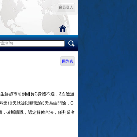
會員登入
回列表
鮮超市前副組長C身體不適，3次透過
料第10天就被以曠職逾3天為由開除，C
續，確屬曠職，認定解僱合法，僅判業者