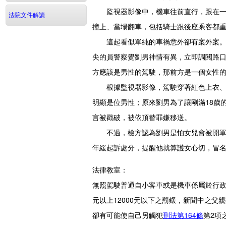
監視器影像中，機車往前直行，跟在一輛
法院文件解讀
撞上、當場翻車，包括騎士跟後座乘客都
這起看似單純的車禍意外卻有案外案。劉
尖的員警察覺劉男神情有異，立即調閱路
方應該是男性的駕駛，那前方是一個女性
根據監視器影像，駕駛穿著紅色上衣、身
明顯是位男性；原來劉男為了讓剛滿18歲
言被戳破，被依頂替罪嫌移送。
不過，檢方認為劉男是怕女兒會被開單罰
年緩起訴處分，提醒他就算護女心切，冒
法律教室：
無照駕駛普通自小客車或是機車係屬於行
元以上12000元以下之罰鍰，新聞中之
卻有可能使自己另觸犯
刑法第164條
第2項