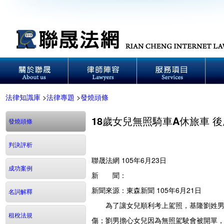
法律知識庫
>
法律專題
>
發燒頭條
18歲女兒無照騎車A休旅車 
發燒頭條
判決評析
聯晟法網 105年6月23日
成功案例
新 聞：
新聞來源：東森新聞 105年6月21日
名詞解釋
為了讓女兒順利考上駕照，基隆劉姓男子
租稅法規
傷；劉男擔心女兒因為無照駕駛會被開單