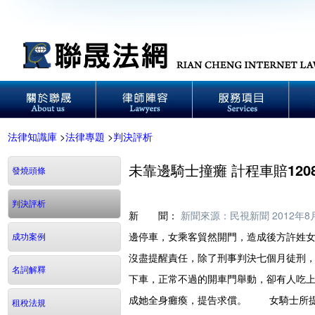
法律知識庫
>
法律專題
>
判決評析
未靠邊騎士撞癱 計程車賠120
發燒頭條
判決評析
新 聞：
新聞來源：民視新聞 2012年8
邊停車，女乘客貿然開門，造成後方許姓
成功案例
沒盡提醒責任，除了刑事判決七個月徒刑，
名詞解釋
下車，正常不過的開車門舉動，卻有人吃
成她全身癱瘓，提告求償。 女騎士所提
租稅法規