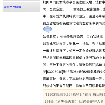
於開車門的女乘客事發後逃離現場，法官事
法院文件解讀
萬，全案定讞。 實際找上被告運將，家
車，在考營業執照時就有規定，路邊停車載
前座駕駛就有義務幫忙注意左右來車的情
法律教室：
依學說數理論言，目前我國採
以造成該結果者，則此一「行為」與「結
一般通常情況下，並不一定會造成該結果
與結果間即無相當因果關係（參照76台上
置，再放下乘客的責任，違則恐觸犯[$301
犯[$300304$]刑法第284條第2項業
提醒駕駛、乘客，下車時務必回頭看一眼
門較遠的那隻手開門，強迫自己回頭看路
[$190$]民法第184條第1項前段 按
284條（過失傷害罪） 因過失傷害