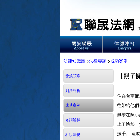
法律知識庫
>
法律專題
>
成功案例
【親子
發燒頭條
判決評析
住在台南麻
往帶給他們
成功案例
無奈在陳小
名詞解釋
上了陰影，
援手。 這
租稅法規