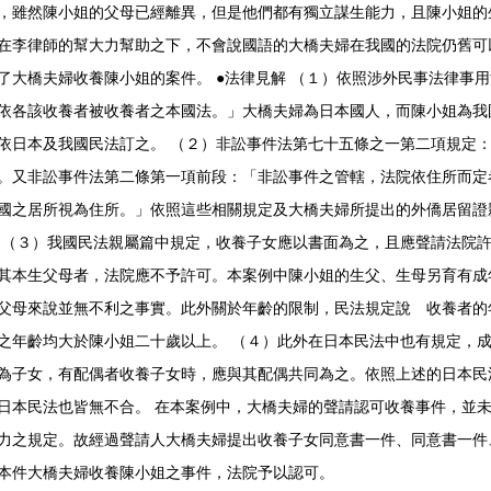
，雖然陳小姐的父母已經離異，但是他們都有獨立謀生能力，且陳小姐的
在李律師的幫大力幫助之下，不會說國語的大橋夫婦在我國的法院仍舊可
了大橋夫婦收養陳小姐的案件。 ●法律見解 （１）依照涉外民事法律事
依各該收養者被收養者之本國法。」大橋夫婦為日本國人，而陳小姐為我
依日本及我國民法訂之。 （２）非訟事件法第七十五條之一第二項規定
。又非訟事件法第二條第一項前段：「非訟事件之管轄，法院依住所而定
國之居所視為住所。」依照這些相關規定及大橋夫婦所提出的外僑居留證
 （３）我國民法親屬篇中規定，收養子女應以書面為之，且應聲請法院
其本生父母者，法院應不予許可。本案例中陳小姐的生父、生母另育有成
父母來說並無不利之事實。此外關於年齡的限制，民法規定說 收養者的
之年齡均大於陳小姐二十歲以上。 （４）此外在日本民法中也有規定，
為子女，有配偶者收養子女時，應與其配偶共同為之。依照上述的日本民
日本民法也皆無不合。 在本案例中，大橋夫婦的聲請認可收養事件，並
力之規定。故經過聲請人大橋夫婦提出收養子女同意書一件、同意書一件
本件大橋夫婦收養陳小姐之事件，法院予以認可。