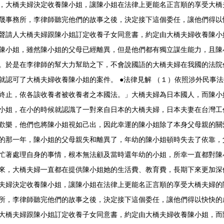
，大橋夫婦決定收養陳小姐，讓陳小姐在法律上更能名正言順的享受大橋
晟事務所，李律師聽完他們的故事之後，決定接下這個委任，讓他們得以
聲請人大橋夫婦跟陳小姐訂定收養子女同意書，約定由大橋夫婦收養陳小
陳小姐，雖然陳小姐的父母已經離異，但是他們都有獨立謀生能力，且陳
。於是在李律師的幫大力幫助之下，不會說國語的大橋夫婦在我國的法院
就認可了大橋夫婦收養陳小姐的案件。 ●法律見解 （１）依照涉外民事
終止，依各該收養者被收養者之本國法。」大橋夫婦為日本國人，而陳小
小姐，在小的時候就認識了一對來自日本的大橋夫婦，日本夫妻在台灣工
歡樂，他們也將陳小姐視如己出，因此幸運的陳小姐除了本身父母親的關
的那一年，陳小姐的父母親失和離異了，年幼的陳小姐頓時失去了依靠，
忙著處理自身的事情，根本無法顧及當時還年幼的小姐，所幸一直都對陳
來，大橋夫婦一直都在提供陳小姐她的生活費、教育費，長期下來更加深
夫婦決定收養陳小姐，讓陳小姐在法律上更能名正言順的享受大橋夫婦的
所，李律師聽完他們的故事之後，決定接下這個委任，讓他們得以快快的
大橋夫婦跟陳小姐訂定收養子女同意書，約定由大橋夫婦收養陳小姐，而