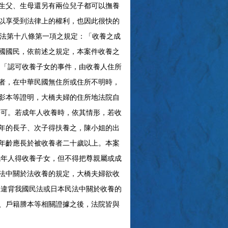
生父、生母還另有兩位兒子都可以撫養
以享受到法律上的權利，也因此很快的
用法第十八條第一項之規定：「收養之成
國國民，依前述之規定，本案件收養之
：「認可收養子女的事件，由收養人住所
者，在中華民國無住所或住所不明時，
影本等證明，大橋夫婦的住所地法院自
許可。若成年人收養時，依其情形，若收
年的長子、次子得扶養之，陳小姐的出
年齡應長於被收養者二十歲以上。本案
成年人得收養子女，但不得把尊親屬或成
法中關於法收養的規定，大橋夫婦欲收
未違背我國民法或日本民法中關於收養的
、戶籍謄本等相關證據之後，法院皆與