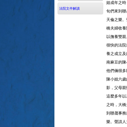
姐成年之時
法院文件解讀
旬們來到聯
天倫之樂。
橋夫婦收養
以撫養雙親
很快的法院
養之成立及
南麻豆的陳
他們倆很多
陳小姐六歲
影，父母親
這麼多年以
之時，大橋
到聯晟事務
樂。聲請人