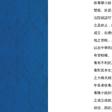
收養陳小姐
雙親。於是
法院就認可
立及終止，
成立，自應
地之管轄」
以在中華民
有管轄權。
養有不利於
養對其本生
之大橋夫婦
年長者收養
養陳小姐於
之成立或效
採信，因此