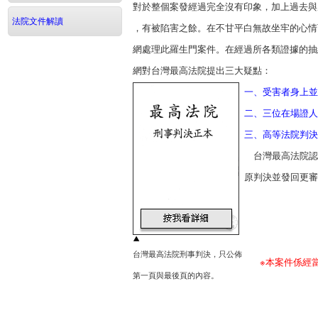
對於整個案發經過完全沒有印象，加上過去與
法院文件解讀
，有被陷害之餘。在不甘平白無故坐牢的心情
網處理此羅生門案件。在經過所各類證據的抽
網對台灣最高法院提出三大疑點：
一、受害者身上並
二、三位在場證人
三、高等法院判決
台灣最高法院認
原判決並發回更審
台灣最高法院刑事判決，只公佈
※本案件係經
第一頁與最後頁的內容。