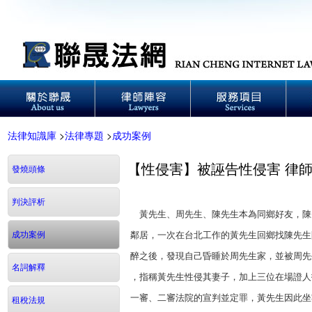
法律知識庫
>
法律專題
>
成功案例
【性侵害】被誣告性侵害 律
發燒頭條
判決評析
黃先生、周先生、陳先生本為同鄉好友，陳
成功案例
鄰居，一次在台北工作的黃先生回鄉找陳先生
醉之後，發現自己昏睡於周先生家，並被周先
名詞解釋
，指稱黃先生性侵其妻子，加上三位在場證人
一審、二審法院的宣判並定罪，黃先生因此坐
租稅法規