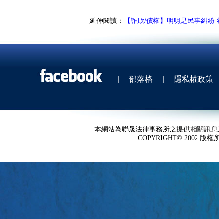
延伸閱讀：
【詐欺/債權】明明是民事糾紛
|
部落格
|
隱私權政策
本網站為聯晟法律事務所之提供相關訊息
COPYRIGHT© 2002