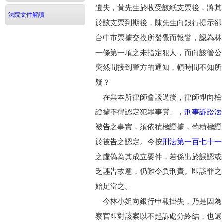
遺失，黃先生於收受該紙支票後，將其
法院文件解讀
於該支票到期後，陳先生向銀行提示卻
台中市票據交換所發覺而報警，認為林
一條第一項之未指定犯人，而向該管公
突然間接到警方的通知，頓時間不知所
疑？
在與本所律師會談過後，律師即向檢
證據不得認定犯罪事實」，
刑事訴訟法
被告之事實，須依積極證據，茍積極證
於被告之認定。今按
刑法第一百七十一
之虛偽為其成立要件，若係出於誤認或
乏誣告故意，仍難令負刑責。即該罪之
始足當之。
今林小姐向銀行申報掛失，乃是因為
察官即對該案以不起訴處分終結，也還