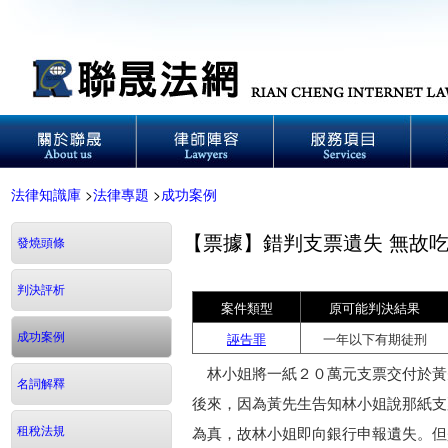
法律知識庫
>
法律專題
>
成功案例
【票據】錯判支票遺失 無故
發燒頭條
判決評析
案件類型
原可能判決結果
成功案例
誣告罪
一年以下有期徒刑
林小姐將一紙２０萬元支票交付於黃
名詞解釋
後來，因為黃先生告知林小姐說那紙支
租稅法規
為真，故林小姐即向銀行申報遺失。但