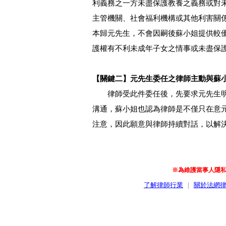
利義務之一方未盡保護教養之義務或對
主管機關、社會福利機構或其他利害關
本歸元先生，不會因嗣後蘇小姐提供較
護權有不利未成年子女之情事或未盡保
【關鍵二】元先生委任之律師主動與蘇
律師受此件委任後，先要求元先生明
溝通，蘇小姐也認為律師是不僅只在意
注意，因此願意與律師持續對話，以解
※為維護當事人隱
了解律師行業
|
關於法網