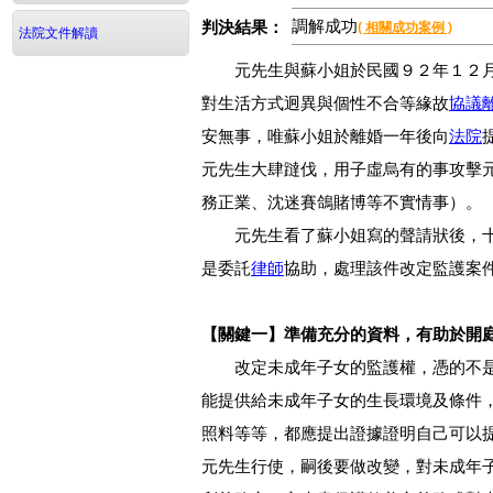
調解成功
判決結果：
( 相關成功案例 )
法院文件解讀
元先生與蘇小姐於民國９２年１２
對生活方式迥異與個性不合等緣故
協議
安無事，唯蘇小姐於離婚一年後向
法院
元先生大肆躂伐，用子虛烏有的事攻擊
務正業、沈迷賽鴿賭博等不實情事）。
元先生看了蘇小姐寫的聲請狀後，十
是委託
律師
協助，處理該件改定監護案
【關鍵一】準備充分的資料，有助於開
改定未成年子女的監護權，憑的不是
能提供給未成年子女的生長環境及條件
照料等等，都應提出證據證明自己可以
元先生行使，嗣後要做改變，對未成年