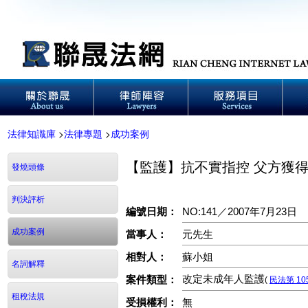
法律知識庫
>
法律專題
>
成功案例
【監護】抗不實指控 父方獲
發燒頭條
判決評析
NO:141／2007年7月23日
編號日期：
成功案例
當事人：
元先生
相對人：
蘇小姐
名詞解釋
改定未成年人監護
案件類型：
(
民法第 10
租稅法規
受損權利：
無