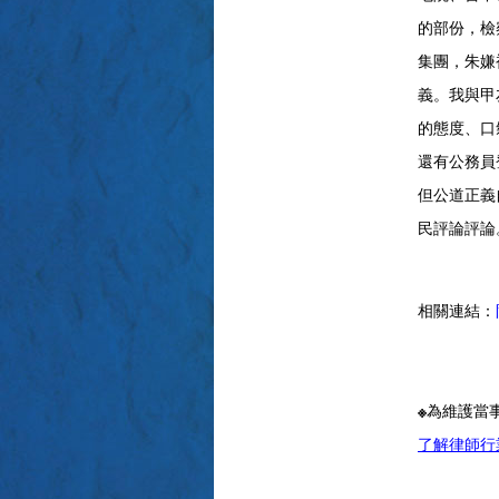
的部份，檢
集團，朱嫌
義。我與甲
的態度、口
還有公務員
但公道正義
民評論評論
相關連結：
※為維護當
了解律師行