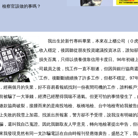
、檢察官該做的事嗎？
我出生於新竹專科畢業，本來在上櫃公司（Ｏ虎
收入穩定，後因聽從朋友投資建議投資冰店，誰知
損失百萬，只得以債養債靠信用卡度日。96年初碰
司裁員之後，找工作一直不順遂，但因與銀行協商
工作。後斷斷續續換了許多工作，但都不穩定。97
，經兩個月的失業，好不容易看報紙找到一份夜間司機的工作，誰料帳戶
前被騙了一大筆錢，經濟已經壓得我喘不過氣。但更可怕的事情發生了，
繳款協商破裂，接腫而來的是南投地檢、板橋地檢、台中地檢寄給我被告
上失敗的我雪上加霜。找派出所報案，警方卻不予受理，說我沒有明確的
騙，還叫我自己蒐證。因此我聽取友人甲意見，轉向地檢署提出申告，但
來我發現竟然有同一支詐騙電話在自由時報刊登應徵廣告，盛怒之下，我