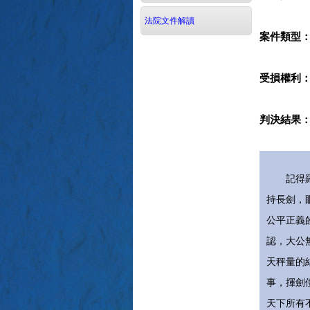
法院文件解讀
案件類型
受損權利
判決結果
記得羅馬
持長劍，
公平正義
認，大公
天秤量的
事，揮劍
天下所有