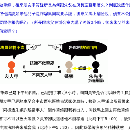
做筆錄，後來朋友甲質疑所長為何跟朱父在所長室聊那麼久？到底說些什
跟他講說如果他兒子是詐騙集團就要承認，後來又馬上翻臉說，偵查不公
要跟你報告嗎?」（所長跟朱父在辦公室內講了將近2小時，後來朱父並
偵查嗎？）
錄已是下午約四點，已經拖了將近6小時，詢問員警是否可以離去？員
朋友甲已經騎車至台中市西屯區準備返家休息時，接到○○甲派出所員警
（同樣遭朱嫌詐騙當事人）製作筆錄跟我有出入，叫我馬上回去再做筆錄
答可不可以改天製做？員警卻說這樣他不能移送（此時下午5：00），後
生無法離去來威脅我（此時下午5：30）。因此我帶著疲累的精神狀態，