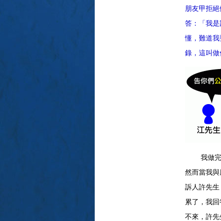
朋友甲拒絕
答：「我是
懂，難道我
錄，這叫做
我做完筆
然而當我與
訴人許先生
累了，我回
不來，許先