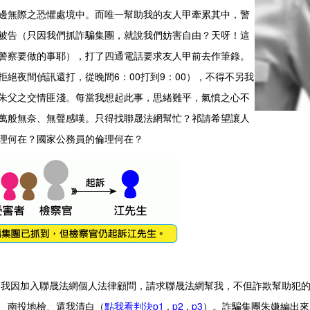
邊無際之恐懼處境中。而唯一幫助我的友人甲牽累其中，警
被告（只因我們抓詐騙集團，就說我們妨害自由？天呀！這
警察要做的事耶），打了四通電話要求友人甲前去作筆錄。
拒絕夜間偵訊還打，從晚間6：00打到9：00），不得不另我
朱父之交情匪淺。每當我想起此事，思緒難平，氣憤之心不
萬般無奈、無聲感嘆。只得找聯晟法網幫忙？祁請希望讓人
理何在？國家公務員的倫理何在？
因加入聯晟法網個人法律顧問，請求聯晟法網幫我，不但詐欺幫助犯的
、南投地檢、還我清白（
點我看判決p1
,
p2
,
p3
）。詐騙集團朱嫌編出來