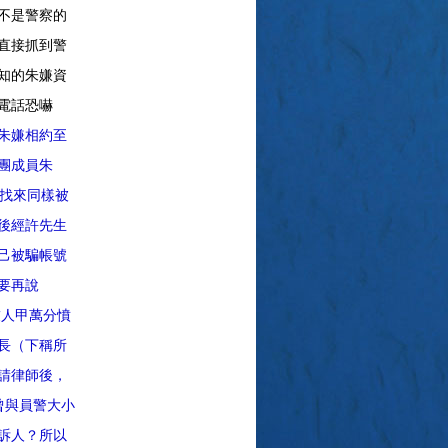
不是警察的
直接抓到警
知的朱嫌資
電話恐嚇
朱嫌相約至
團成員朱
，找來同樣被
後經許先生
己被騙帳號
要再說
友人甲萬分憤
長（下稱所
請律師後，
曾與員警大小
訴人？所以