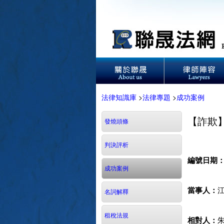
法律知識庫
>
法律專題
>
成功案例
【詐欺
發燒頭條
判決評析
編號日期
成功案例
當事人：
名詞解釋
租稅法規
相對人：