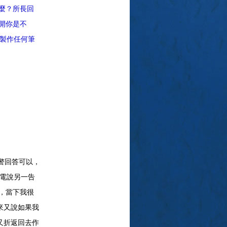
麼？所長回
開你是不
未製作任何筆
警回答可以，
來電說另一告
，當下我很
來又說如果我
又折返回去作