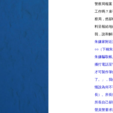
警察局報案
工作嗎？束
察局，然卻
料呈報給地
我，說和解
朱嫌家附近
○○（下稱
朱嫌騙取帳
播打電話至
才可製作筆
了。」，我
慨說為何不
長）。所長
所長自己卻
聲員警要求