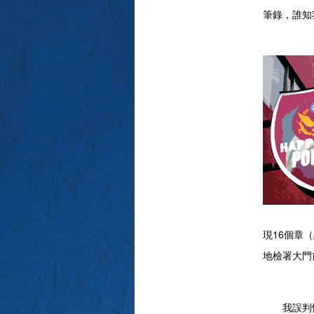
筆錄，誰知
現16個章（
地檢署大門
我誤判情