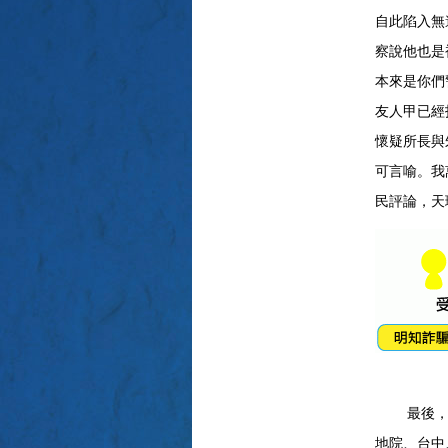
自此陷入無
察說他也是
本來是你們
友人甲已經
懷疑所長與
可言喻。我
民評論，天
最後，我
地院、台中