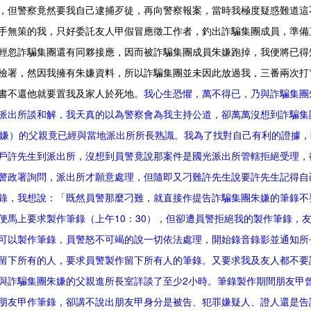
，但警察竟然要我自己逮捕歹徒，再向警察報案，當時我極度疑惑難道這
手無策的我，只好委託友人甲假冒應徵工作者，釣出詐騙集團成員，準備
輕忽詐騙集團還有同夥接應，因而被詐騙集團成員朱嫌跑掉，我便將已得
檢署，然因我擁有朱嫌資料，所以詐騙集團並未因此放過我，三番兩次打
書不還他就要置我及家人於死地。
我心生恐懼，萬不得已，乃與詐騙集團
派出所談和解，我天真的以為警察會為我主持公道，卻萬萬沒想到詐騙集
朱嫌）的父親竟已經與當地派出所所長熟識。我為了找對自己有利的證據
戶許先生到派出所，沒想到員警竟說那案件是國光派出所管轄拒絕受理，
警政署詢問，派出所才願意處理，但隨即又刁難許先生說要許先生記得自
錄，我想說：「既然員警那麼刁難，就直接作提告詐騙集團朱嫌的筆錄不
便馬上要求製作筆錄（上午10：30），但卻遭員警拒絕我的製作筆錄，
可以製作筆錄，員警怒不可竭的說一切依法處理，開始錄音錄影並通知所
留下所有的人，要求員警製作留下所有人的筆錄。又要求我及友人都不要
與詐騙集團朱嫌的父親進所長室詳談了至少2小時。筆錄製作期間朋友甲
朋友甲作筆錄，卻講不說出朋友甲身分是被告、犯罪嫌疑人、證人還是告