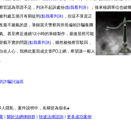
察官認為罪證不足，判決不起訴處份(
點我看判決
）；後來
檢調單位也破
被判處五個月有期徒刑(
點我看判決
)，但這不算是正
友最不服氣的是，筆錄當天警察與所長偏袒詐騙集團
氣、甚至將近連續12小時的筆錄製作，最後居然可能
登載不實的問題(
點我看判決
)，雖然被檢察官駁回，
自在人心，我將此案寫成文章PO上網，希望讓一般人
。
防詐騙討論區
事人隱私，案件說明中，名稱皆為假名※
業
|
關於法網律師群
|
快速法律諮詢
|
更多成功案例