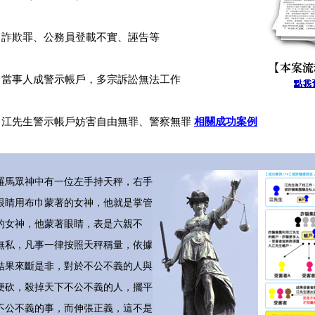
：
詐欺罪、公務員登載不實、誣告等
：
當事人成警示帳戶，多宗訴訟無法工作
：
江先生警示帳戶妨害自由無罪、警察無罪
相關成功案例
眾神中有一位左手持天秤，右手
眼睛用布巾蒙著的女神，他就是掌管
的女神，他蒙著眼睛，表是六親不
無私，凡事一律按照天秤稱量，依據
結果來斷是非，對於不公不義的人與
便砍，殺掉天下不公不義的人，擺平
不公不義的事，而伸張正義，這不是