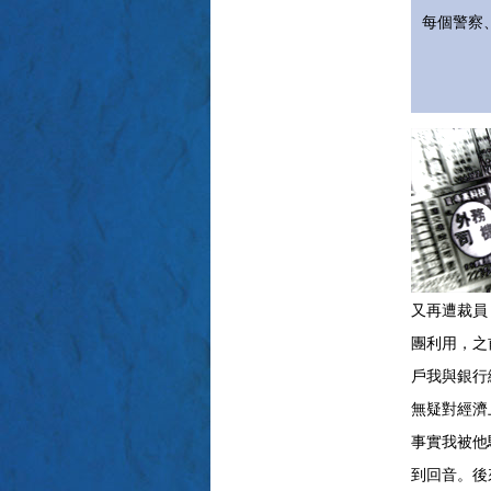
每個警察
又再遭裁員
團利用，之
戶我與銀行
無疑對經濟
事實我被他
到回音。後