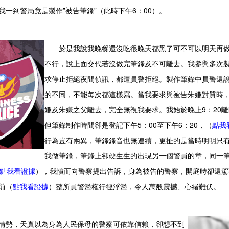
我一到警局竟是製作”被告筆錄”（此時下午6：00）。
於是我說我晚餐還沒吃很晚天都黑了可不可以明天再
不行，說上面交代若沒做完筆錄及不可離去。我參與多次
求停止拒絕夜間偵訊，都遭員警拒絕。製作筆錄中員警還
的不同，不能每次都這樣寫。當我要求與被告朱嫌對質時
嫌及朱嫌之父離去，完全無視我要求。我始於晚上9：20
但筆錄制作時間卻是登記下午5：00至下午6：20，（
點我
行為豈有兩異，筆錄錄音也無連續，更扯的是當時明明只
我做筆錄，筆錄上卻硬生生的出現另一個警員的章，同一
點我看證據
），我憤而向警察提出告訴，身為被告的警察，開庭時卻還駕
前（
點我看證據
）整所員警濫權行徑浮濫，令人萬般震撼、心緒難伏。
勢，天真以為身為人民保母的警察可依靠信賴，卻想不到