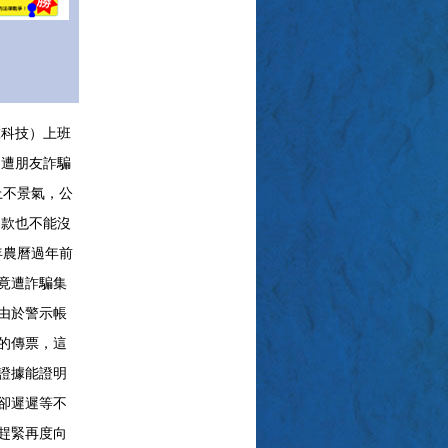
科技）上班
卻遭朋友詐騙
上不景氣，公
還款也不能沒
年農曆過年前
竟遭詐騙集
由於警示帳
的傳票，這
證據能證明
卻遲遲等不
趕緊再度向