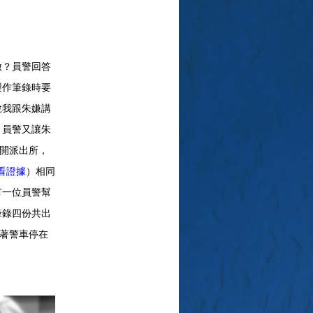
做？員警回答
製作筆錄時要
說我跟朱嫌講
，員警又讓朱
離開派出所，
看證據
）相同
有一位員警幫
筆錄四份共出
著警車停在