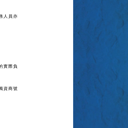
務人員亦
的實際負
獨資商號