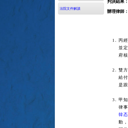
判決結果
法院文件解讀
辦理律師
丙
並
府
雙
給付
是
甲
律
韓
動