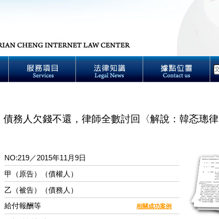
】債務人欠錢不還，律師全數討回〈解說：韓忞璁律
NO:219／2015年11月9日
：
甲（原告）（債權人）
乙（被告）（債務人）
給付報酬等
：
相關成功案例