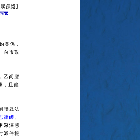
約關係，
）向市政
，乙尚應
酬，且他
到聯晟法
志律師
、
甲深深感
討派件報