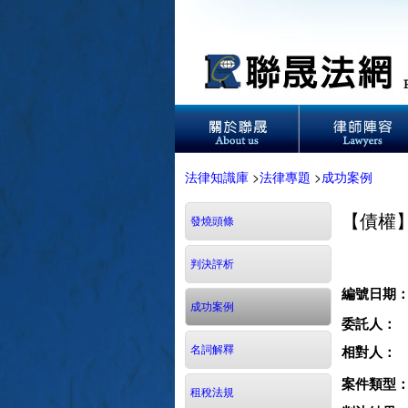
法律知識庫
>
法律專題
>
成功案例
【債權
發燒頭條
判決評析
編號日期
成功案例
委託人：
名詞解釋
相對人：
案件類型
租稅法規