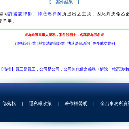
【 案件結果 】
認同
許盟志律師
、
韓忞璁律師
所提出之主張，因此判決命乙
45元予甲。
※為維護當事人隱私，案件說明中，名稱皆為假名※
了解律師行業
|
關於法網律師群
|
快速法律諮詢
|
更多成功案例
【債權】員工是員工，公司是公司，公司無代償之義務〈解說：韓忞璁律
部落格
|
隱私權政策
|
著作權聲明
|
全台事務所資