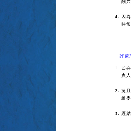
酬共
因
時
許盟
乙
責
況
維
經結