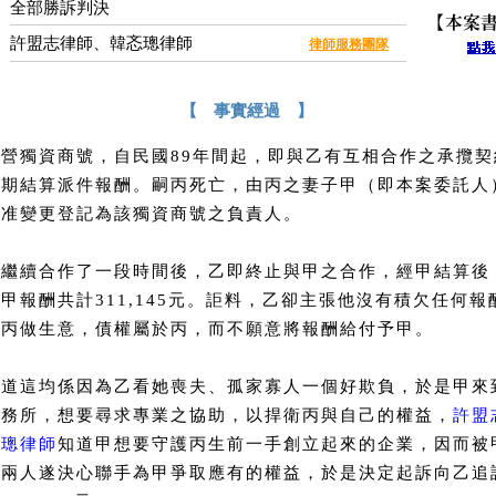
：
全部勝訴判決
許盟志律師、韓忞璁律師
：
律師服務團隊
【 事實經過 】
經營獨資商號，自民國89年間起，即與乙有互相合作之承攬契
定期結算派件報酬。嗣丙死亡，由丙之妻子甲（即本案委託人
核准變更登記為該獨資商號之負責人。
方繼續合作了一段時間後，乙即終止與甲之合作，經甲結算後
甲報酬共計311,145元。詎料，乙卻主張他沒有積欠任何報
跟丙做生意，債權屬於丙，而不願意將報酬給付予甲。
知道這均係因為乙看她喪夫、孤家寡人一個好欺負，於是甲來
事務所，想要尋求專業之協助，以捍衛丙與自己的權益，
許盟
忞璁律師
知道甲想要守護丙生前一手創立起來的企業，因而被
，兩人遂決心聯手為甲爭取應有的權益，於是決定起訴向乙追