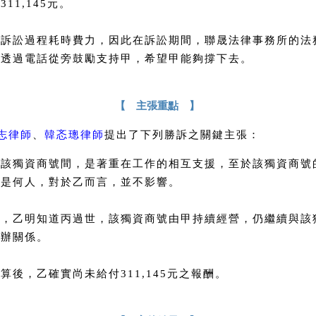
311,145元。
為訴訟過程耗時費力，因此在訴訟期間，聯晟法律事務所的法
常透過電話從旁鼓勵支持甲，希望甲能夠撐下去。
【 主張重點 】
志律師
、
韓忞璁律師
提出了下列勝訴之關鍵主張：
與該獨資商號間，是著重在工作的相互支援，至於該獨資商號
人是何人，對於乙而言，並不影響。
且，乙明知道丙過世，該獨資商號由甲持續經營，仍繼續與該
委辦關係。
算後，乙確實尚未給付311,145元之報酬。