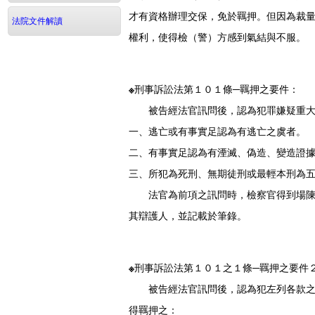
才有資格辦理交保，免於羈押。但因為裁
法院文件解讀
權利，使得檢（警）方感到氣結與不服。
※刑事訴訟法第１０１條─羈押之要件：
被告經法官訊問後，認為犯罪嫌疑重大，
一、逃亡或有事實足認為有逃亡之虞者。
二、有事實足認為有湮滅、偽造、變造證
三、所犯為死刑、無期徒刑或最輕本刑為
法官為前項之訊問時，檢察官得到場陳述
其辯護人，並記載於筆錄。
※刑事訴訟法第１０１之１條─羈押之要件
被告經法官訊問後，認為犯左列各款之罪
得羈押之：