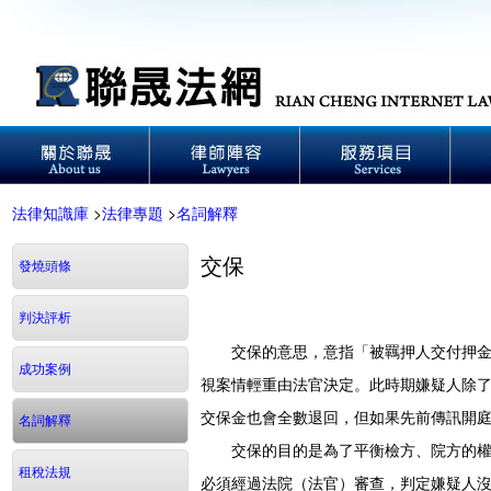
法律知識庫
>
法律專題
>
名詞解釋
交保
發燒頭條
判決評析
交保的意思，意指「被羈押人交付押金後
成功案例
視案情輕重由法官決定。此時期嫌疑人除
交保金也會全數退回，但如果先前傳訊開
名詞解釋
交保的目的是為了平衡檢方、院方的權力
租稅法規
必須經過法院（法官）審查，判定嫌疑人