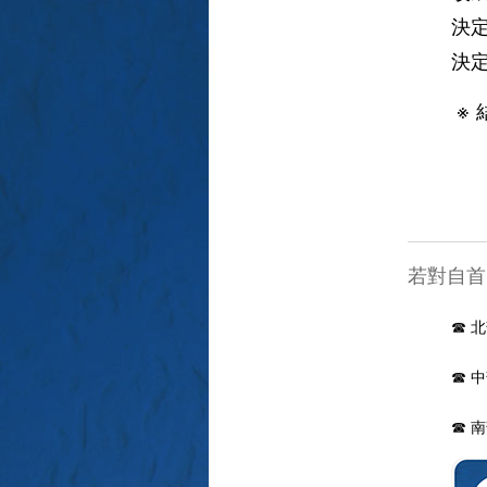
決
決
※
若對自首
☎ 
☎ 
☎ 