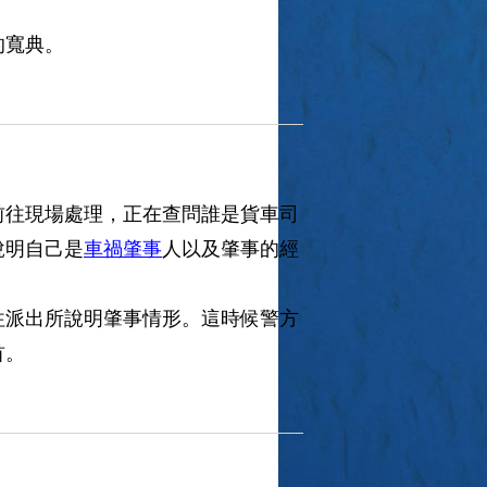
的寬典。
前往現場處理，正在查問誰是貨車司
說明自己是
車禍肇事
人以及肇事的經
往派出所說明肇事情形。這時候警方
首。