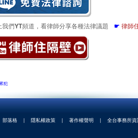
上我們YT頻道，看律師分享各種法律議題
☛
律師
累犯
部落格
|
隱私權政策
|
著作權聲明
|
全台事務所資