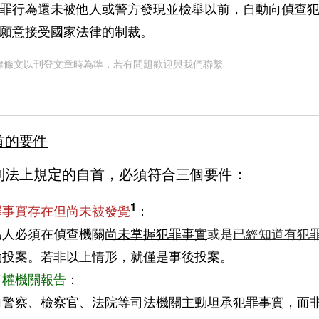
罪行為還未被他人或警方發現並檢舉以前，自動向偵查
願意接受國家法律的制裁。
律條文以刊登文章時為準，若有問題歡迎與我們聯繫
首的要件
刑法上規定的自首，必須符合三個要件：
1
：
罪事實存在但尚未被發覺
為人必須在偵查機關
尚未掌握犯罪事實
或是
已經知道有犯
動投案。若非以上情形，就僅是事後投案。
：
有權機關報告
向警察、檢察官、法院等司法機關主動坦承犯罪事實，而