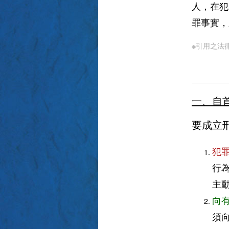
人，在犯
罪事實，
※引用之法
一、自
要成立
犯
行
主
向
須