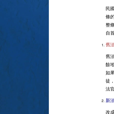
民
條
整
自
舊
舊
餘
如
徒
法
​新
改