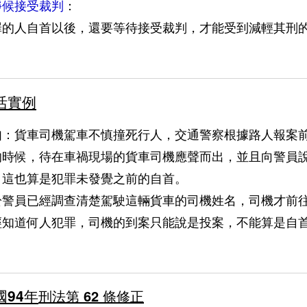
：
靜候接受裁判
罪的人自首以後，還要等待接受裁判，才能受到減輕其刑
活實例
如：貨車司機駕車不慎撞死行人，交通警察根據路人報案
的時候，待在車禍現場的貨車司機應聲而出，並且向警員
，這也算是犯罪未發覺之前的自首。
於警員已經調查清楚駕駛這輛貨車的司機姓名，司機才前
經知道何人犯罪，司機的到案只能說是投案，不能算是自
國94年
刑法第 62 條修正