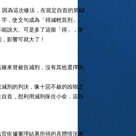
。因為這次修法，在規定自首的第62
」字，使文句成為「得減輕其刑」。
不能說大。可是多了這個「得」，使
權利，影響可就大了！
法條來替被告減刑，沒有其他選擇的
取減刑的判決，像十惡不赦的凶狠之
往自首，想利用減刑保住小命，這時
法官依據審理結果所得的具體情況來