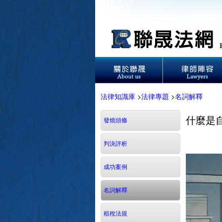
法律知識庫
>
法律專題
>
名詞解釋
什麼是自
發燒頭條
判決評析
成功案例
名詞解釋
租稅法規