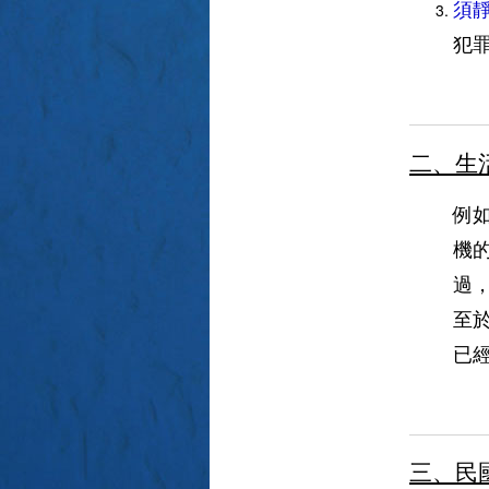
須
犯
二、生
例
機
過
至
已
三、民