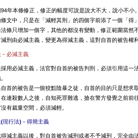
國94年本條修正，修正的幅度可說是說大不大，說小不小
的條文中，只是在「減輕其刑」的四個字前添了一個「得
條法條只增加一個字，其他的都沒有變動，修正範圍當然
首減刑由必減主義，變更為得減主義，這對自首的被告
法－必減主義
法採用必減主義，法官對自首的被告判刑，必須引用這一
地。
果自首的被告是一個狡黠陰暴之徒，自首的目的只是想求
，在連殺數人之後，自知死罪難逃，搶在警方發覺之前前
官沒有裁量空間，必須減輕。
法(現行法)－得簡主義
成得減主義以後，對自首被告減刑或者不予減刑，完全由