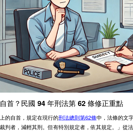
自首？民國 94 年刑法第 62 條修正重點
上的自首，規定在現行的
刑法總則第62條
中，法條的文
裁判者，減輕其刑。但有特別規定者，依其規定。」從