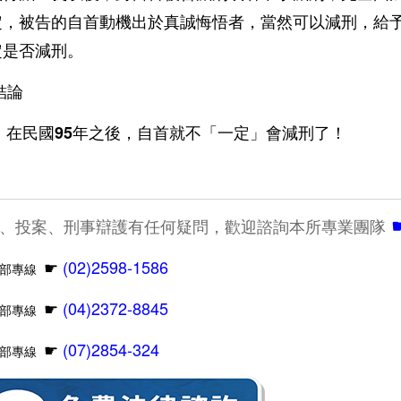
定，被告的自首動機出於真誠悔悟者，當然可以減刑，給
定是否減刑。
結論
在
民國95年之後，自首就不「一定」會減刑了！
、投案、刑事辯護有任何疑問，歡迎諮詢本所專業團隊
☛
(02)2598-1586
北部專線
☛
(04)2372-8845
中部專線
☛
(07)2854-324
南部專線