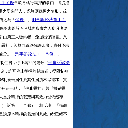
各款再執行羈押的事由，還是會
１１７條
之受詢問人，認無應羈押之情形，或
稱之為「
」。
保釋
刑事訴訟法第１１
保證書以該管區域內殷實之人所具者為
許由第三人繳納者，免提出保證書。又
羈押，卻無力繳納保證金者，責付予該
處分。（
）。
刑事訴訟法１１５條
制住居，停止羈押的處分（
刑事訴訟法
規定，許可停止羈押的聲請者，得限制被
限制被告居住於其住居所不得遷移，實
補充一點，『停止羈押』與『撤銷羈
只是原羈押的裁定與其效力也依然存
（刑訴第１１７條）；相反地，『撤銷
是說原本羈押的裁定與其效力都已經不