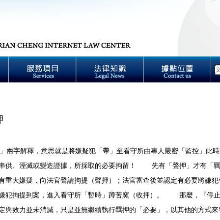
押
」兩字解釋，意思就是將嫌疑犯「帶」至看守所由專人嚴密「監控」此時
串供、湮滅或變造證據，所採取的必要拘留！ 先有「聲押」才有「羈
有重大嫌疑，向法官聲請拘提（聲押）；法官審查後並認定有必要將嫌犯
嫌犯拘提到案，進入看守所「暫時」蹲苦窯（收押）。 那麼，『停止
定與效力並未消滅，只是並無繼續執行羈押的「必要」，以其他的方式來