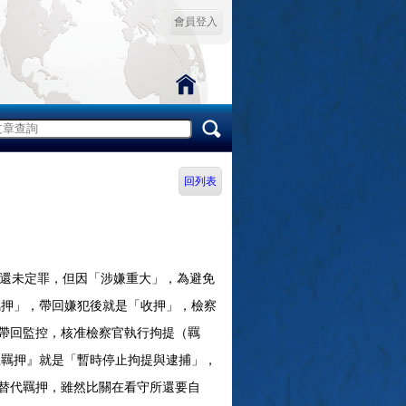
會員登入
回列表
還未定罪，但因「涉嫌重大」，為避免
押」，帶回嫌犯後就是「收押」，檢察
帶回監控，核准檢察官執行拘提（羈
羈押』就是「暫時停止拘提與逮捕」，
替代羈押，雖然比關在看守所還要自