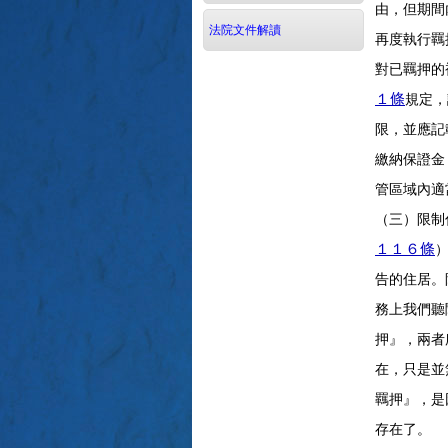
由，但期間
法院文件解讀
再度執行羈
對已羈押的
規定，
１條
限，並應記
繳納保證金
管區域內適
（三）限制
１１６條
告的住居。
務上我們聽
押』，兩者
在，只是並
羈押』，是
存在了。