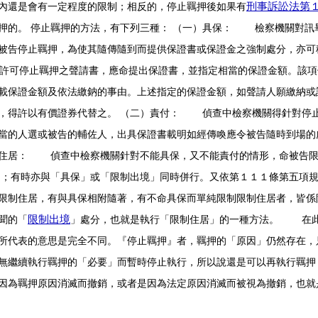
內還是會有一定程度的限制；相反的，停止羈押後如果有
刑事訴訟法第
押的。 停止羈押的方法，有下列三種：
（一）具保：
檢察機關對訊畢
被告停止羈押，為使其隨傳隨到而提供保證書或保證金之強制處分，亦可
許可停止羈押之聲請書，應命提出保證書，並指定相當的保證金額。該項
載保證金額及依法繳鈉的事由。上述指定的保證金額，如聲請人願繳納或
，得許以有價證券代替之。
（二）責付：
偵查中檢察機關得針對停止
當的人選或被告的輔佐人，出具保證書載明如經傳喚應令被告隨時到場的
住居：
偵查中檢察機關針對不能具保，又不能責付的情形，命被告限
）；有時亦與「具保」或「限制出境」同時併行。又依第１１１條第五項
限制住居，有與具保相附隨著，有不命具保而單純限制限制住居者，皆係
聞的「
」處分，也就是執行「限制住居」的一種方法。 在此
限制出境
所代表的意思是完全不同。『停止羈押』者，羈押的「原因」仍然存在，
無繼續執行羈押的「必要」而暫時停止執行，所以說還是可以再執行羈押
因為羈押原因消滅而撤銷，或者是因為法定原因消滅而被視為撤銷，也就