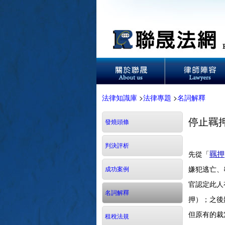
法律知識庫
>
法律專題
>
名詞解釋
停止羈
發燒頭條
判決評析
先從「
羈押
嫌犯逃亡、
成功案例
官認定此人
名詞解釋
押）；之後
但原有的裁
租稅法規