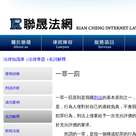
法律知識庫
>
法律專題
>
名詞解釋
一罪一罰
發燒頭條
判決評析
一罪一罰原則是我國
刑法
的基本原則之一
成功案例
是，行為人僅對於自己的過錯負責，不會
犯罪行為，刑法上僅要給予一次充分評價
名詞解釋
於充分評價的要求。
租稅法規
所謂的一罪，是指一個構成犯罪的行為。