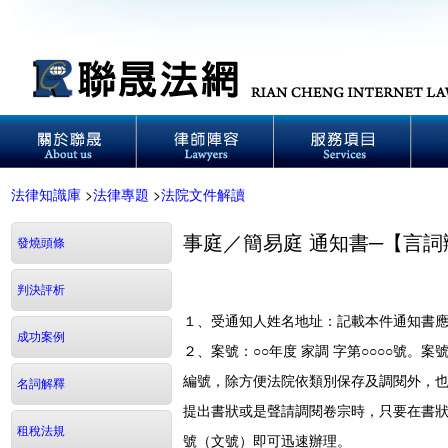
法律知識庫
>
法律專題
>
法院文件解讀
事庭／簡易庭 通知書─【言詞
發燒頭條
判決評析
１、受通知人姓名地址：記載本件通知書
成功案例
２、案號：○○年度 家調 字第○○○○號
編號，除方便法院依類別保存及調閱外，
名詞解釋
提出書狀或是聲請調閱卷宗時，只要在書
租稅法規
號（文號）即可迅速辦理。