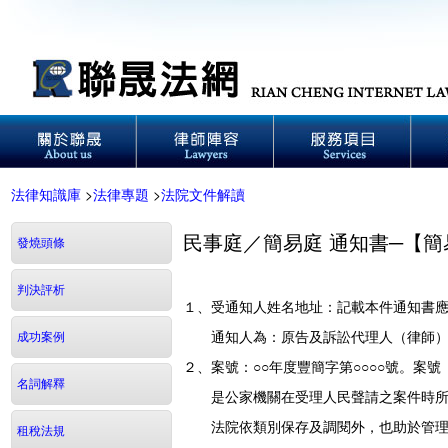
法律知識庫
>
法律專題
>
法院文件解讀
民事庭／簡易庭 通知書─【
發燒頭條
判決評析
１、受通知人姓名地址：記載本件通知書
通知人為：原告及訴訟代理人（律師）
成功案例
２、案號：○○年度豐簡字第○○○○號。案
名詞解釋
是公家機關在受理人民聲請之案件時所
法院依類別保存及調閱外，也助於管理
租稅法規