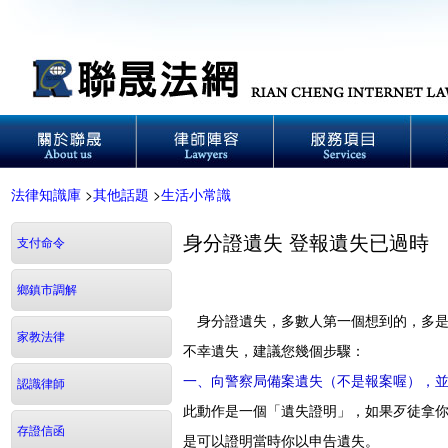
法律知識庫
>
其他話題
>
生活小常識
身分證遺失 登報遺失已過時
支付命令
鄉鎮市調解
身分證遺失，多數人第一個想到的，多是
家教法律
不幸遺失，建議您幾個步驟：
一、向警察局備案遺失（不是報案喔），
認識律師
此動作是一個「遺失證明」，如果歹徒拿
存證信函
是可以證明當時你以申告遺失。