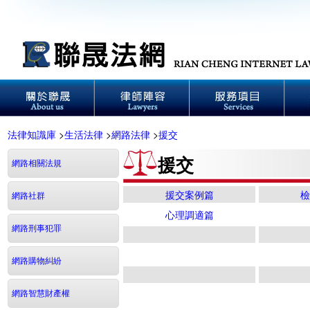
法律知識庫
>
生活法律
>
網路法律
>
援交
援交
網路相關法規
援交案例篇
檢
網路社群
心理調適篇
網路刑事犯罪
網路購物糾紛
網路智慧財產權