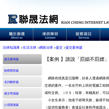
法律知識庫
>
生活法律
>
網路法律
>
援交
>
援交案例篇
【案例 】誰說「罰娼不罰嫖」
援交案例篇
檢察體系篇
網路色情真是氾濫啊，好多人透過網路尋
名詞解析篇
交易的案件。一名在竹科上班的電腦工程
成性交易。（ＯＳ：哇靠，有錢真好，可
援交爭議篇
小女生表示，他老子經商失敗，躲債不知
心理調適篇
（提供性服務者）會違反社會秩序維護法