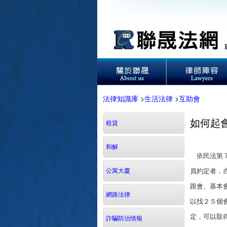
法律知識庫
>
生活法律
>
互助會
如何起
租賃
和解
依民法第７
公寓大廈
員約定者，
跟會、基本
網路法律
以找２５個
定，可以取
詐騙防治情報