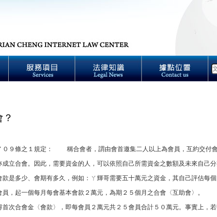
會？
０９條之１規定： 稱合會者，謂由會首邀集二人以上為會員，互約交付會
亦成立合會。因此，需要資金的人，可以依照自己所需資金之數額及未來自己分
會款是多少、會期有多久，例如：ㄚ輝哥需要五十萬元之資金，其自己評估每個
會員，起一個每月每會基本會款２萬元，為期２５個月之合會〈互助會〉。 
得首次合會金〈會款〉，即每會員２萬元共２５會員合計５０萬元。事實上，若