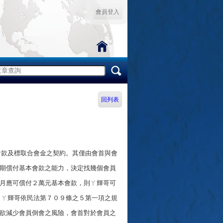
會員登入
回列表
款及標取合會金之契約。其僅由會首與會
期償付基本會款之能力，決定找幾個會員
月應可償付２萬元基本會款，則ㄚ輝哥可
ㄚ輝哥依民法第７０９條之５第一項之規
欲減少會員倒會之風險，會首對於會員之