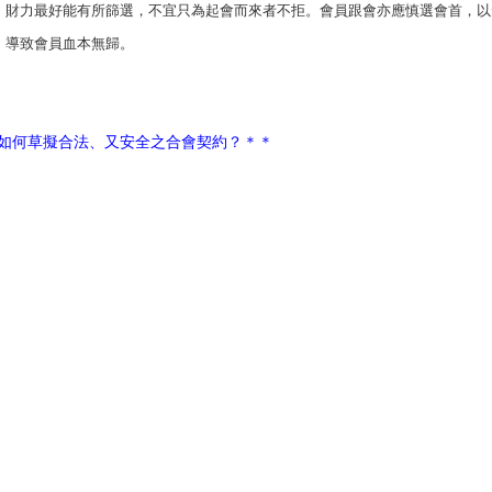
、財力最好能有所篩選，不宜只為起會而來者不拒。會員跟會亦應慎選會首，以
，導致會員血本無歸。
如何草擬合法、又安全之合會契約？＊＊