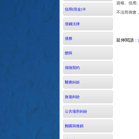
資格、信用
信用(現金)卡
不法而倒會
借錢法律
債務
延伸閱讀：
贈與
保險契約
醫療糾紛
旅遊糾紛
公共場所糾紛
郵購與推銷