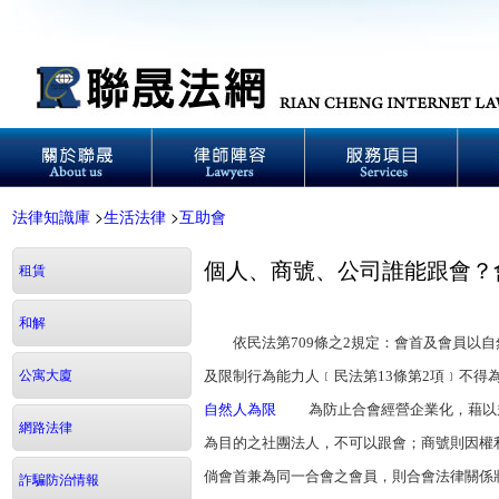
法律知識庫
>
生活法律
>
互助會
個人、商號、公司誰能跟會？
租賃
和解
依民法第709條之2規定：會首及會員以自然
公寓大廈
及限制行為能力人﹝民法第13條第2項﹞不
自然人為限
為防止合會經營企業化，藉以規
網路法律
為目的之社團法人，不可以跟會；商號則因權
倘會首兼為同一合會之會員，則合會法律關係
詐騙防治情報