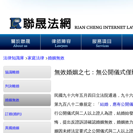
法律知識庫
>
家庭法律
>
婚姻無效
無效婚姻之七：無公開儀式僅
協議離婚
判決離婚
民國九十六年五月四日立法院通過，九十
婚姻無效
第九百八十二條規定：「
結婚，應有公開
行公開儀式與二人以上證人為證，結婚始
訂婚(婚約)
悔，提出反證訴請確認婚姻無效，婚姻效
異國婚姻
姻因未經法定要式之公開儀式與二人以上