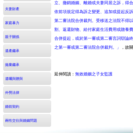
立、撤銷婚姻、離婚或夫妻同居之訴，得
夫妻財產
依前項規定得為訴之變更、追加或提起反
第二審法院合併裁判。受移送之法院不得
家庭暴力
割、返還財物、給付家庭生活費用或贍養
親子關係
合併提起，或於第一審或第二審言詞辯論
之第一審或第二審法院合併裁判。」
，故
遺產繼承
拋棄繼承
延伸閱讀：
無效婚姻之子女監護
遺囑與贈與
外勞法律
婚前契約
兩性交往與婚姻問題