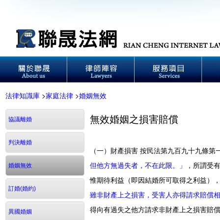
法律知識庫
>
家庭法律
>
婚姻無效
無效婚姻之損害賠償
協議離婚
判決離婚
（一）財產損害 按民法第九百九十九條第
但他方無過失者，不在此限。」
，所謂受
婚姻無效
惟期待利益（即因結婚所可取得之利益），
訂婚(婚約)
雖非財產上之損害，受害人亦得請求賠償
得向有過失之他方請求非財產上之損害賠償
異國婚姻