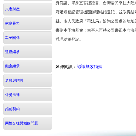
身份證、單身宣誓認證書、台灣居民來往大陸
夫妻財產
府婚姻登記管理機關辦理結婚登記，並取得結
縣、市人民政府「司法局」洽詢公證處的地址
家庭暴力
書副本予海基會；當事人再持公證書正本向海
親子關係
辦理結婚登記。
遺產繼承
延伸閱讀：
認識無效婚姻
拋棄繼承
遺囑與贈與
外勞法律
婚前契約
兩性交往與婚姻問題