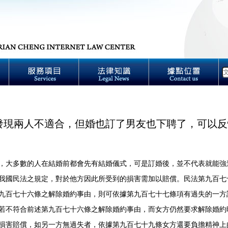
發現兩人不適合，但婚也訂了男友也下聘了，可以反
多數的人在結婚前都會先有結婚儀式，可是訂婚後，並不代表就能強
我國民法之規定，對於他方因此所受到的損害需加以賠償。民法第九百七
九百七十六條之解除婚約事由，則可依據第九百七十七條項有過失的一方
若不符合前述第九百七十六條之解除婚約事由，而女方仍然要求解除婚約
損害賠償，如另一方無過失者，依據第九百七十九條女方還要負擔精神上