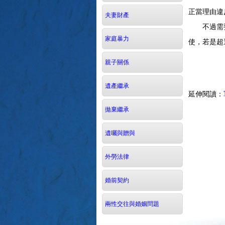
正當理由違
夫妻財產
不過需要注
家庭暴力
使，若是超
親子關係
遺產繼承
延伸閱讀：
拋棄繼承
遺囑與贈與
外勞法律
婚前契約
兩性交往與婚姻問題