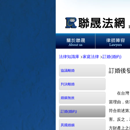
法律知識庫
>
家庭法律
>
訂婚(婚約)
訂婚後
協議離婚
判決離婚
在台灣，大
婚姻無效
當理由，依
符合前述第
訂婚(婚約)
害。反之，
異國婚姻
方財產上之