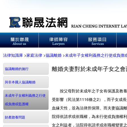
法律知識庫
>
家庭法律
>
協議離婚
>
未成年子女權利義務之行使或負擔
離婚夫妻對於未成年子女之會
協議離婚的施行
與非本國人協議離婚
按父母對於未成年之子女有保護及教養之
未成年子女權利義務之行使
受影響（民法第1116條之2），而子女
或負擔或監護權
血緣天性，並為法律所保障。而夫妻協議離
院得依請求或依職權，為未行使或負擔權
財產贍養問題
女之利益者，法院得依請求或依職權變更