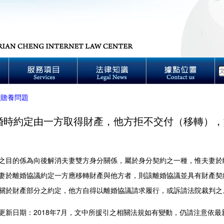
產贍養問題
婚時約定由一方取得財產，他方拒不交付（移轉），
之目的係為向後解消夫妻雙方身分關係，屬於身分契約之一種，惟夫妻於
妻於離婚協議約定一方應移轉財產與他方者，則該離婚協議並具有財產契
關於財產部分之約定，他方自得以離婚協議請求履行，或訴請法院裁判之
更新日期：2018年7月，文中所援引之相關法規如有變動，仍請注意依最