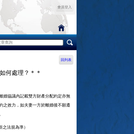
會員登入
回列表
如何處理？＊＊
離婚協議內記載雙方財產分配約定亦無
約之效力，如夫妻一方於離婚後不願遵
。
新之法規為準）