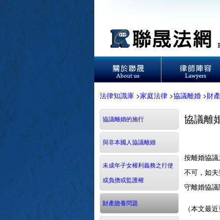
法律知識庫
>
家庭法律
>
協議離婚
>
財
協議離
協議離婚的施行
與非本國人協議離婚
按離婚協議
未成年子女權利義務之行使
不可，如夫
或負擔或監護權
守離婚協議
財產贍養問題
（本文最近