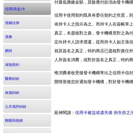
付最低應繳金額，其餘應付款項由發卡機
信用(現金)卡
信用卡使用契約既具有委任契約之性質，
借錢法律
依持卡人之指示為之。而持卡人在簽帳單
真正，未盡核對之責，發卡機構竟對之為
債務
定向持卡人請求償還，從而持卡人如主張
就其簽名之真正，特約商店已盡核對責任
贈與
人所簽名消費，或對於簽名之真正，特約
保險契約
惟消費者收受後發卡機構寄出之信用卡信
醫療糾紛
開情形後怠於通知發卡機構，對於發卡機
旅遊糾紛
公共場所糾紛
延伸閱讀：
信用卡被盜或遺失後 掛失前之
郵購與推銷