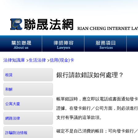
法律知識庫
>
生活法律
>
信用(現金)卡
銀行請款錯誤如何處理？
租賃
和解
帳單錯誤時，應立即以電話或書面通知發
公寓大廈
證據。在發卡銀行／公司方面，則必須進
支付有爭議的這筆款項。
網路法律
確定不是自己消費的帳目；可向發卡銀行
詐騙防治情報