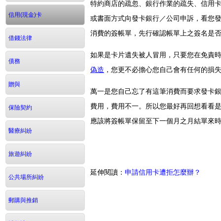
特約商店的疏忽、銀行作業的疏失、信用
信用(現金)卡
或書面方式向發卡銀行／公司申訴，看您
消費的簽帳單，先行確認帳單上之簽名是
借錢法律
如果是卡片遺失被人冒用，只要您在免責
債務
偽造
，您更不必擔心您自己會有任何的損
贈與
萬一是您自己忘了有這筆消費而要求發卡
費用，費用不一。所以您最好再回想看看
保險契約
應該將簽帳單保留至下一個月之月結單來
醫療糾紛
旅遊糾紛
延伸閱讀：
申請信用卡遭拒怎麼辦？
公共場所糾紛
郵購與推銷