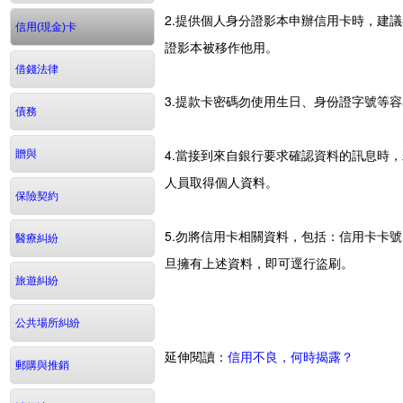
2.提供個人身分證影本申辦信用卡時，建
信用(現金)卡
證影本被移作他用。
借錢法律
3.提款卡密碼勿使用生日、身份證字號等
債務
4.當接到來自銀行要求確認資料的訊息時
贈與
人員取得個人資料。
保險契約
5.勿將信用卡相關資料，包括：信用卡卡
醫療糾紛
旦擁有上述資料，即可逕行盜刷。
旅遊糾紛
公共場所糾紛
延伸閱讀：
信用不良，何時揭露？
郵購與推銷