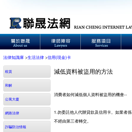
法律知識庫
>
生活法律
>
信用(現金)卡
減低資料被盜用的方法
租賃
和解
消費者如何減低個人資料被盜用的機會--
公寓大廈
1.勿委託他人代辦貸款及信用卡。如業者
網路法律
不經由第三者轉交。
詐騙防治情報