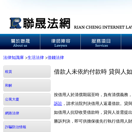
法律知識庫
>
生活法律
>
借錢法律
借款人未依約付款時 貸與人
租賃
和解
按借用人於清償期屆至時，負有清償義務
公寓大廈
訴訟
，請求法院判決借用人返還借款。貸
如借用人抗辯收受借款時，貸與人並需提
網路法律
勝訴判決，即可供擔保後先行執行借用人
詐騙防治情報