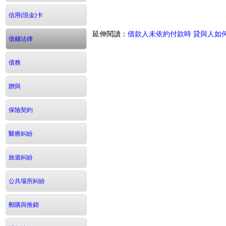
信用(現金)卡
延伸閱讀：
借款人未依約付款時 貸與人如
借錢法律
債務
贈與
保險契約
醫療糾紛
旅遊糾紛
公共場所糾紛
郵購與推銷