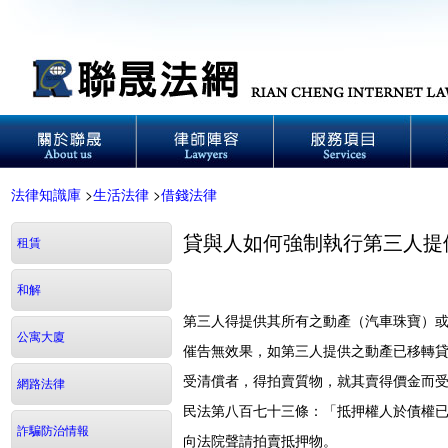
法律知識庫
>
生活法律
>
借錢法律
貸與人如何強制執行第三人提
租賃
和解
第三人得提供其所有之動產（汽車珠寶）
公寓大廈
催告無效果，如第三人提供之動產已移轉
受清償者，得拍賣質物，就其賣得價金而
網路法律
民法第八百七十三條：「抵押權人於債權
詐騙防治情報
向法院聲請拍賣抵押物。