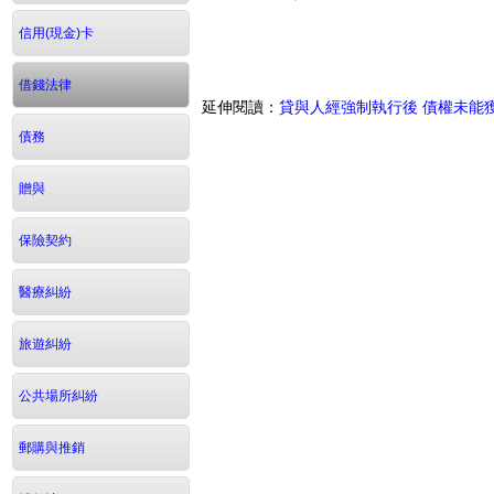
信用(現金)卡
借錢法律
延伸閱讀：
貸與人經強制執行後 債權未能
債務
贈與
保險契約
醫療糾紛
旅遊糾紛
公共場所糾紛
郵購與推銷