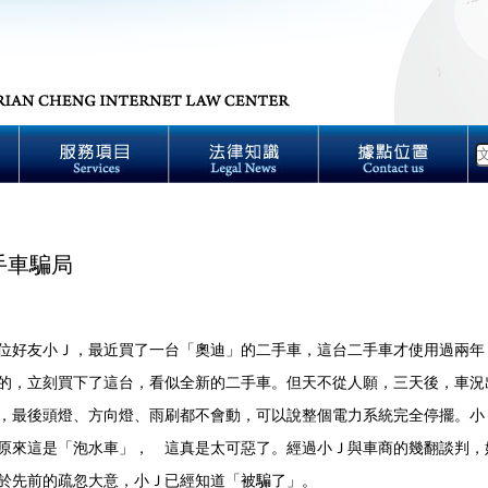
手車騙局
好友小Ｊ，最近買了一台「奧迪」的二手車，這台二手車才使用過兩年
的，立刻買下了這台，看似全新的二手車。但天不從人願，三天後，車況
，最後頭燈、方向燈、雨刷都不會動，可以說整個電力系統完全停擺。小
原來這是「泡水車」， 這真是太可惡了。經過小Ｊ與車商的幾翻談判，
於先前的疏忽大意，小Ｊ已經知道「被騙了」。