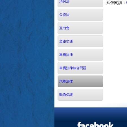
消保法
延伸閱讀：
公證法
互助會
道路交通
車禍法律
車禍法律綜合問題
汽車法律
動物保護