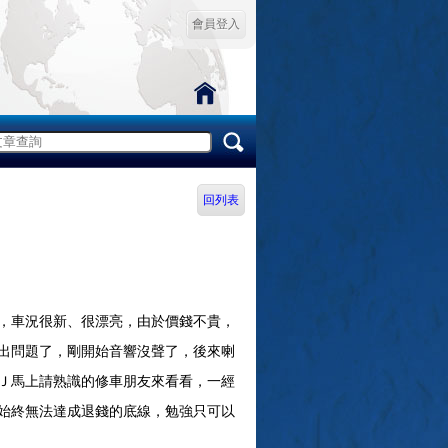
會員登入
回列表
，車況很新、很漂亮，由於價錢不貴，
出問題了，剛開始音響沒聲了，後來喇
Ｊ馬上請熟識的修車朋友來看看，一經
始終無法達成退錢的底線，勉強只可以