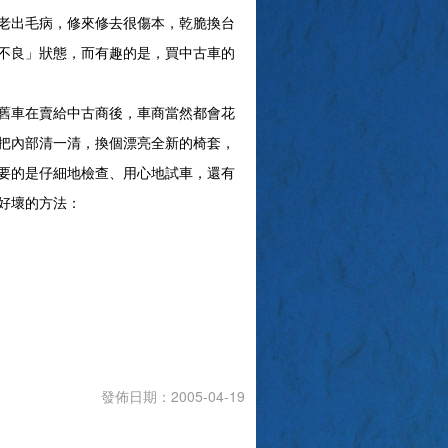
老出毛病，修來修去很傷本，乾脆換台
不良」狀態，而有趣的是，買中古車的
舊車在賣給中古商後，車商當然都會花
把內部清一清，換個漂亮全新的椅套，
要的是仔細地檢查、用心地試車，還有
好壞的方法：
發佈日期：2005-04-19