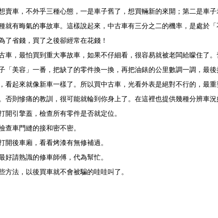
賣車，不外乎三種心態，一是車子舊了，想買輛新的來開；第二是車子
種就有晦氣的事故車。這樣說起來，中古車有三分之二的機率，是處於「
為了省錢，買了之後卻經常在花錢！
車，最怕買到重大事故車，如果不仔細看，很容易就被老闆給矇住了。
子「美容」一番，把缺了的零件換一換，再把油錶的公里數調一調，最後
，看起來就像新車一樣了。所以買中古車，光看外表是絕對不行的，最重
。否則慘痛的教訓，很可能就輪到你身上了。在這裡也提供幾種分辨車況
打開引擎蓋，檢查所有零件是否就定位。
，檢查車門縫的接和密不密。
，打開後車廂，看看烤漆有無修補過。
，最好請熟識的修車師傅，代為幫忙。
些方法，以後買車就不會被騙的哇哇叫了。