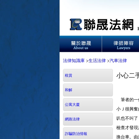
法律知識庫
>
生活法律
>
汽車法律
小心二
租賃
和解
筆者的一位
公寓大廈
小Ｊ很興奮
叭也不叫了
網路法律
檢查才發現
詐騙防治情報
換台車。由