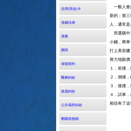
一般人會想
信用(現金)卡
新的；第三
借錢法律
人，通常是
而選購中古
債務
小錢，將車
打上美容臘
贈與
努力地殺價
保險契約
１．前撞，
２．側撞
醫療糾紛
３．後撞
旅遊糾紛
４．試車
相信有了這
公共場所糾紛
郵購與推銷