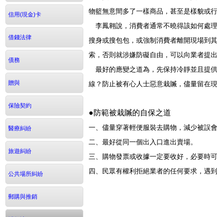
物籃無意間多了一樣商品，甚至是樣貌或
信用(現金)卡
李鳳翱說，消費者通常不曉得該如何處理
借錢法律
搜身或搜包包，或強制消費者離開現場到
索，否則就涉嫌防礙自由，可以向業者提
債務
最好的應變之道為，先保持冷靜並且提供
線？防止被有心人士惡意栽贓，儘量留在
贈與
保險契約
●防範被栽贓的自保之道
一、儘量穿著輕便服裝去購物，減少被誤
醫療糾紛
二、最好從同一個出入口進出賣場。
旅遊糾紛
三、購物發票或收據一定要收好，必要時
四、民眾有權利拒絕業者的任何要求，遇
公共場所糾紛
郵購與推銷