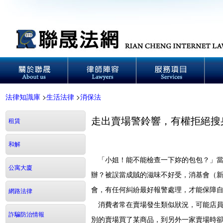
法律知識庫
>
生活法律
>
消保法
走出賣場警鈴響，有權拒絕搜
租賃
和解
「小姐！能不能檢查一下妳的包包？」當
公寓大廈
辦？被誤當成賊的滋味不好受，消基會（
會，有任何糾紛最好報警處理，才能保障
網路法律
消費者常在賣場發生類似狀況，可能店員
詐騙防治情報
別的賣場買了某商品，到另外一家賣場時