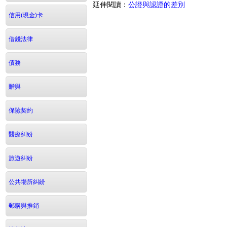
延伸閱讀：
公證與認證的差別
信用(現金)卡
借錢法律
債務
贈與
保險契約
醫療糾紛
旅遊糾紛
公共場所糾紛
郵購與推銷