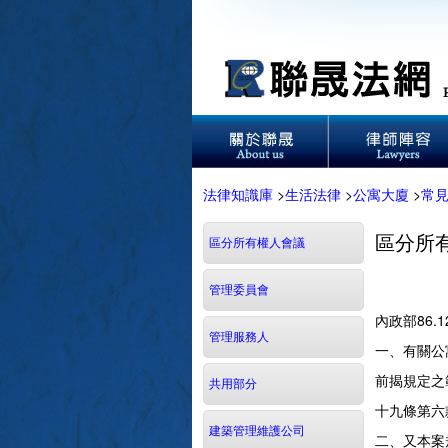
法律知識庫
>
生活法律
>
公寓大廈
>
常
區分所
區分所有權人會議
管理委員會
內政部86.
管理服務人
一、有關公
前揭規定之
共用部分
十九條第六
建築管理維護公司
二、又本案