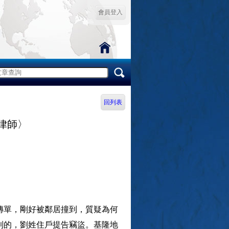
會員登入
回列表
律師〉
傳單，剛好被鄰居撞到，質疑為何
到的，劉姓住戶提告竊盜。基隆地