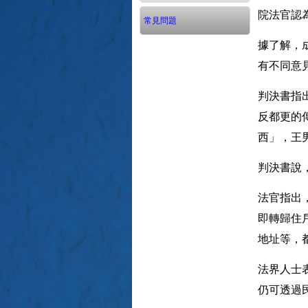
院法官認
常見問題
據了解，
有不同意
判決書指
反都更的
西」，王
判決書說
法官指出
即轉歸住
地址等，
法界人士
仍可透過