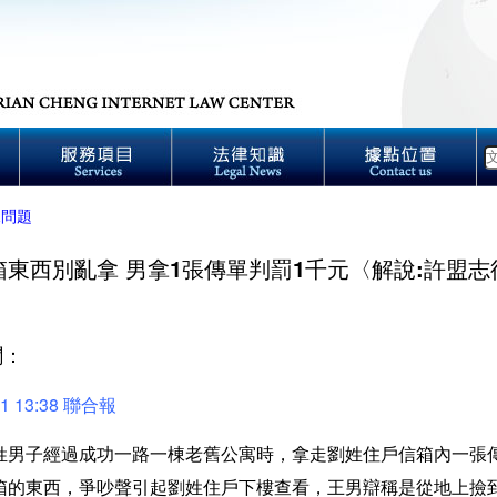
見問題
箱東西別亂拿 男拿1張傳單判罰1千元〈解說:許盟志
聞：
11 13:38 聯合報
姓男子經過成功一路一棟老舊公寓時，拿走劉姓住戶信箱內一張
箱的東西，爭吵聲引起劉姓住戶下樓查看，王男辯稱是從地上撿