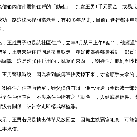
為信箱內信件屬於住戶的「動產」，判處王男1千元罰金，或易服
成功一路這棟大樓相當老舊，有40多年歷史，目前正進行都更申
見。
出，王姓男子也是該社區住戶，去年8月某日上午8點半，他經過
傳單，王男未經住戶同意擅自取走，剛好被鄭姓鄰居看到，鄭質
男回說「這是洗腦住戶用的，亂寫的東西」，劉姓住戶聽到爭吵
，王男警訊時說，因為看到該傳單快要掉下來，才會順手去拿的
，劉姓住戶信箱內傳單，雖然價值有限，惟已發送（全部或一部
戶至住戶信箱內，不失為住戶所有之「動產」，與到底是信件、
都沒有關係，被告拿走即構成竊盜罪。
表示，王男若只是抽出傳單又放回去，因無主觀竊盜犯意，可能
民事求償。