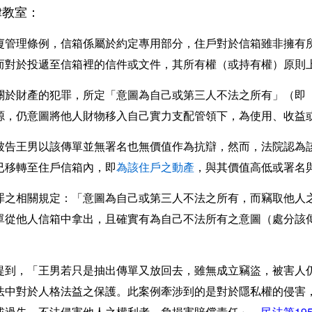
律教室：
廈管理條例，信箱係屬於約定專用部分，住戶對於信箱雖非擁有
而對於投遞至信箱裡的信件或文件，其所有權（或持有權）原則
關於財產的犯罪，所定「意圖為自己或第三人不法之所有」（即
源，仍意圖將他人財物移入自己實力支配管領下，為使用、收益
被告王男以該傳單並無署名也無價值作為抗辯，然而，法院認為
已移轉至住戶信箱內，即
為該住戶之動產
，與其價值高低或署名
罪之相關規定：「意圖為自己或第三人不法之所有，而竊取他人
單從他人信箱中拿出，且確實有為自己不法所有之意圖（處分該
提到，「王男若只是抽出傳單又放回去，雖無成立竊盜，被害人
法中對於人格法益之保護。此案例牽涉到的是對於隱私權的侵害
或過失，不法侵害他人之權利者，負損害賠償責任」、
民法第19