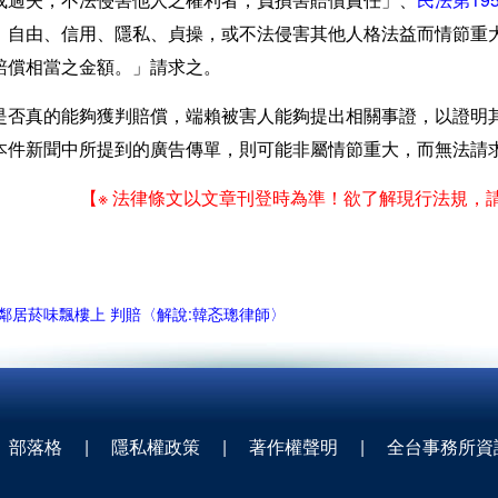
、自由、信用、隱私、貞操，或不法侵害其他人格法益而情節重
賠償相當之金額。」請求之。
是否真的能夠獲判賠償，端賴被害人能夠提出相關事證，以證明
本件新聞中所提到的廣告傳單，則可能非屬情節重大，而無法請
【※ 法律條文以文章刊登時為準！欲了解現行法規，
鄰居菸味飄樓上 判賠〈解說:韓忞璁律師〉
部落格
|
隱私權政策
|
著作權聲明
|
全台事務所資