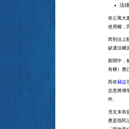
法
依公寓大
使用權，
而刑法上
缺適法權
新聞中，
有權）應
而依
竊盜
恣意將傳
件。
另文末有
應是指民
「因故意