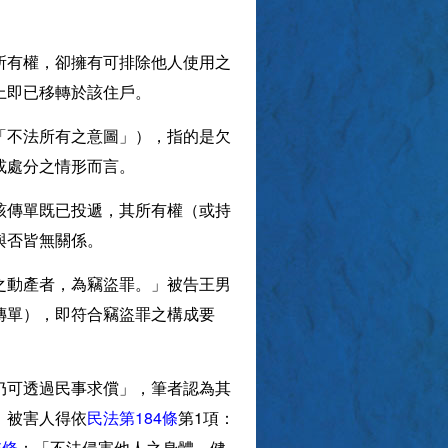
所有權，卻擁有可排除他人使用之
上即已移轉於該住戶。
「不法所有之意圖」），指的是欠
或處分之情形而言。
該傳單既已投遞，其所有權（或持
與否皆無關係。
之動產者，為竊盜罪。」被告王男
傳單），即符合竊盜罪之構成要
仍可透過民事求償」，筆者認為其
，被害人得依
民法第184條
第1項：
5條
：「不法侵害他人之身體、健