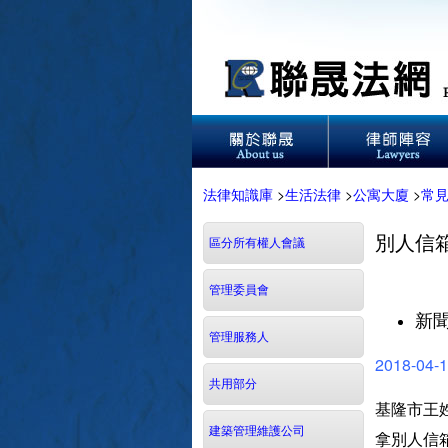
法律知識庫
>
生活法律
>
公寓大廈
>
常
別人信
區分所有權人會議
管理委員會
新
管理服務人
2018-04-
共用部分
基隆市王
建築管理維護公司
拿別人信