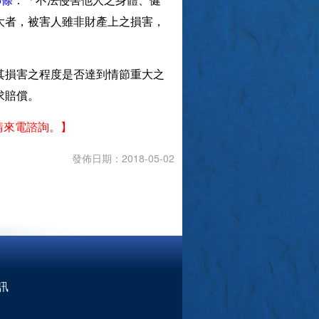
大者，被害人雖非財產上之損害，
其損害之程度是否達到情節重大之
求賠償。
請來電諮詢。】
發佈日期：2018-05-02
訊