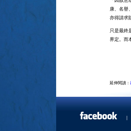
康、名譽
亦得請求
只是最終
界定。而
延伸閱讀：
|