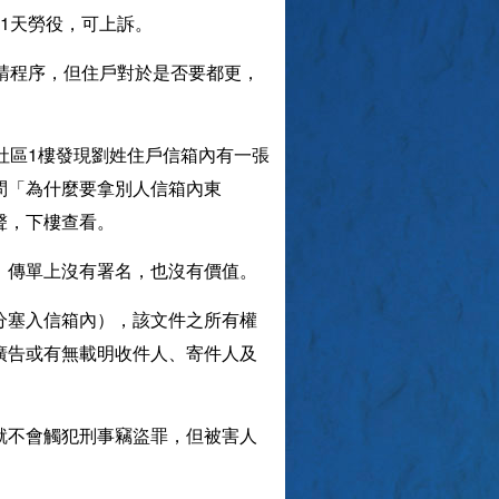
1天勞役，可上訴。
請程序，但住戶對於是否要都更，
社區1樓發現劉姓住戶信箱內有一張
問「為什麼要拿別人信箱內東
聲，下樓查看。
，傳單上沒有署名，也沒有價值。
分塞入信箱內），該文件之所有權
廣告或有無載明收件人、寄件人及
就不會觸犯刑事竊盜罪，但被害人