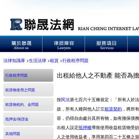
法律知識庫
>
生活法律
>
租賃
>
行政程序問題
出租給他人之不動產 能否為
行政程序問題
租賃物使用之問題
按
民法
第七百六十五條規定：「所有人於
租賃物租約、金問題
故，所有人雖與他人訂立
租賃契約
，將所
容，仍得自由處分其所有物，如有擔保債
抵押金/保證金
出租人設定
抵押權
導致使用收益租賃物受
其他問題
人之使用收益者，準用第四百二十五條之