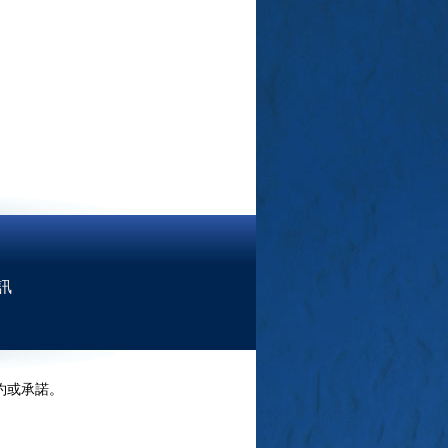
訊
約或承諾。