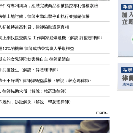
部件有專利糾紛，組裝完成商品卻被指控專利侵權索賠
法拍土地討錢，律師主動出擊停止執行並撤銷債權
人卻被轉當高利貸，律師協助還原真相
惘上網找援交觸法 工作與家庭爆危機〈解說:許盟志律師〉
10%的機率 律師成功替當事人爭取權益
朋友的女兒誣陷妨害性自主 律師還清白
手共度餘生〈解說：韓忞璁律師〉
孩子不好嗎? 律師捍衛監護權〈解說：韓忞璁律師〉
，律師協助求償〈解說：韓忞璁律師〉
不履約，訴訟解決〈解說：韓忞璁律師〉
more...