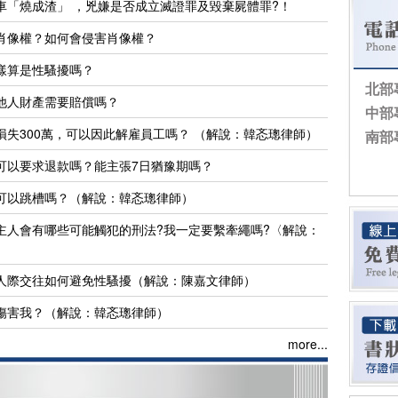
車「燒成渣」 ，兇嫌是否成立滅證罪及毀棄屍體罪?！
肖像權？如何會侵害肖像權？
樣算是性騷擾嗎？
北部
他人財產需要賠償嗎？
中部
失300萬，可以因此解雇員工嗎？ （解說：韓忞璁律師）
南部
可以要求退款嗎？能主張7日猶豫期嗎？
可以跳槽嗎？（解說：韓忞璁律師）
主人會有哪些可能觸犯的刑法?我一定要繫牽繩嗎?〈解說：
人際交往如何避免性騷擾（解說：陳嘉文律師）
傷害我？（解說：韓忞璁律師）
more...