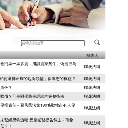
唱會門票一票多賣，淺談賣家黃牛、偽造行為
聯晟法網
刑事：如何選擇正確的起訴類型，保障您的權益？
聯晟法網
有責任？
聯晟法網
求賠償？刑事附帶民事訴訟的完整指南
聯晟法網
侵權責任－聚焦民法第190條動物占有人侵
聯晟法網
未繫繩黑狗追咬 受傷送醫提告飼主－寵物
聯晟法網
責任？！