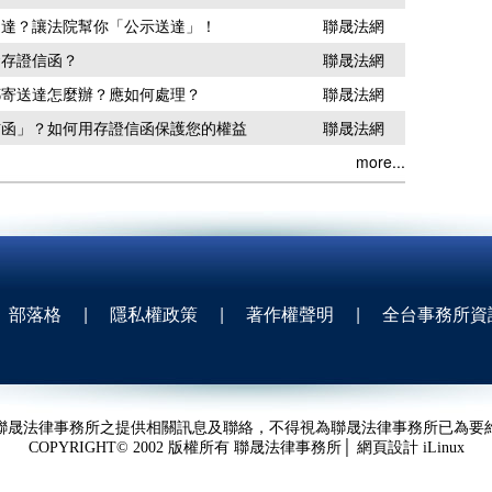
送達？讓法院幫你「公示送達」！
聯晟法網
發存證信函？
聯晟法網
郵寄送達怎麼辦？應如何處理？
聯晟法網
信函」？如何用存證信函保護您的權益
聯晟法網
more...
部落格
|
隱私權政策
|
著作權聲明
|
全台事務所資
聯晟法律事務所之提供相關訊息及聯絡，不得視為聯晟法律事務所已為要
COPYRIGHT© 2002 版權所有 聯晟法律事務所│ 網頁設計
iLinux