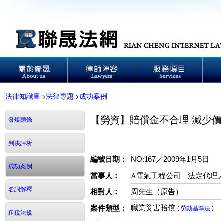
法律知識庫
>
法律專題
>
成功案例
【勞資】賠償金不合理 減少
發燒頭條
判決評析
NO:167／2009年1月5日
編號日期：
成功案例
當事人：
A電氣工程公司 法定代理
名詞解釋
相對人：
周先生（原告）
職業災害賠償
案件類型：
(
勞動基準法
)
租稅法規