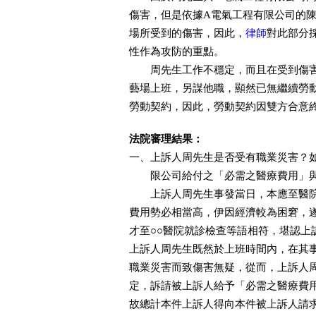
傷害，但是依據A電氣工程有限公司的
場所受到的傷害，因此，
律師
對此部分
性作為攻防的重點。
周先生工作不穩定，而且在受到傷害
藝場上班，另謀他職，顯然已無繼續勞
勞動契約，因此，勞動契約因雙方合意
法院審理結果：
一、上訴人周先生是否受有職業災害？
限公司給付之「必需之醫療費用」與
上訴人周先生事發當日，本應至醫院
費用勢必相當高，伊因經濟較為困窘，
才至○○醫院就診檢查等語相符，堪認上
上訴人周先生既然於上班時間內，在其
職業災害而致傷害無疑，從而，上訴人周
定，訴請被上訴人給予「必需之醫療費
故總計本件上訴人得向本件被上訴人請求