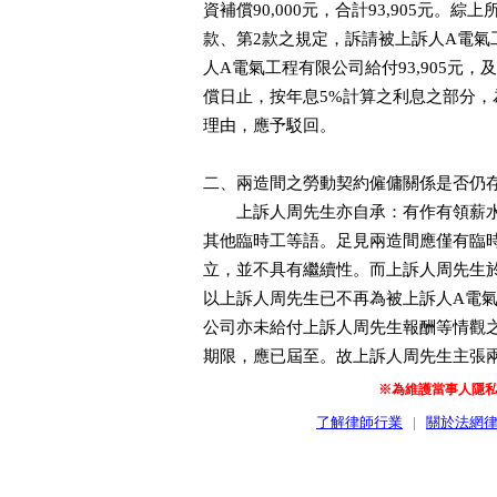
資補償90,000元，合計93,905元。
款、第2款之規定，訴請被上訴人A電
人A電氣工程有限公司給付93,905元，
償日止，按年息5%計算之利息之部分
理由，應予駁回。
二、兩造間之勞動契約僱傭關係是否仍
上訴人周先生亦自承：有作有領薪水
其他臨時工等語。足見兩造間應僅有臨
立，並不具有繼續性。而上訴人周先生
以上訴人周先生已不再為被上訴人A電
公司亦未給付上訴人周先生報酬等情觀
期限，應已屆至。故上訴人周先生主張
※為維護當事人隱
了解律師行業
|
關於法網