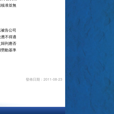
應核准並無
以被告公司
故應不得適
之歸列應否
用勞動基準
發佈日期：2011-08-23