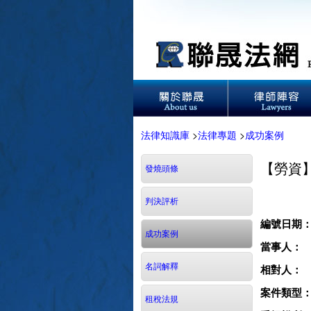
法律知識庫
>
法律專題
>
成功案例
【勞資
發燒頭條
判決評析
編號日期
成功案例
當事人：
名詞解釋
相對人：
案件類型
租稅法規