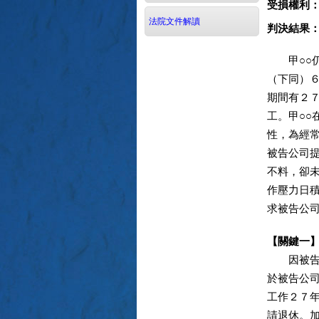
受損權利
法院文件解讀
判決結果
甲○○仍
（下同）
期間有２
工。甲○
性，為經
被告公司
不料，卻
作壓力日
求被告公
【關鍵一
因被告公
於被告公
工作２７
請退休。