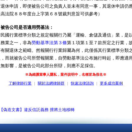
行退休申請，即便被告公司之負責人並未有同意一事，其退休申請仍
最高法院８８年度台上字第６８號裁判意旨可供參考）
】被告公司是否適用勞基法：
國行業標準分類之規定報關行乃屬「運輸、倉儲及通信」業，是
服務業之一，非為
勞動基準法第３條
第１項第１至７款所定之行業，
等有關退休之範疇。然報關行行業歸屬為何，此僅係其行業標準分類
題，而就被告公司所營報關業，自勞動基準法公布施行時起，即應適
並無影響，是被告公司此部分所辯，則應不足採信。
※為維護當事人隱私，案件說明中，名稱皆為假名※
了解律師行業
|
關於法網律師群
|
快速法律諮詢
|
更多成功案例
【偽造文書】違反信託義務 擅將土地移轉