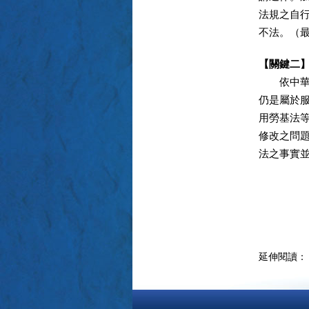
法規之自
不法。（
【關鍵二
依中華民
仍是屬於
用勞基法
修改之問
法之事實
延伸閱讀：