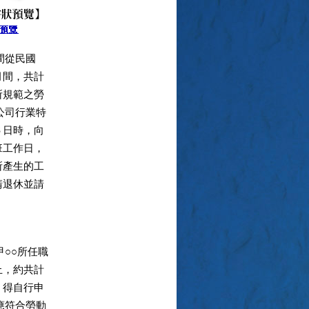
間從民國
月間，共計
所規範之勞
公司行業特
６日時，向
班工作日，
所產生的工
請退休並請
○○所任職
止，約共計
，得自行申
應符合勞動