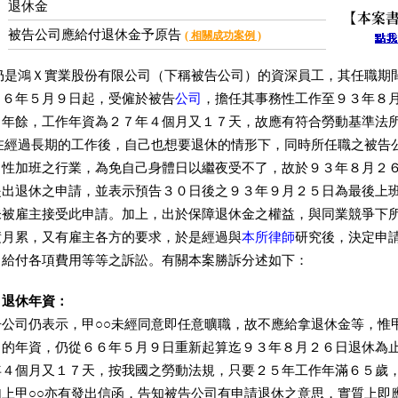
：
退休金
被告公司應給付退休金予原告
：
( 相關成功案例 )
是鴻Ｘ實業股份有限公司（下稱被告公司）的資深員工，其任職期
６６年５月９日起，受僱於被告
公司
，擔任其事務性工作至９３年８
７年餘，工作年資為２７年４個月又１７天，故應有符合勞動基準法
○在經過長期的工作後，自己也想要退休的情形下，同時所任職之被告
常性加班之行業，為免自己身體日以繼夜受不了，故於９３年８月２
提出退休之申請，並表示預告３０日後之９３年９月２５日為最後上
未被雇主接受此申請。加上，出於保障退休金之權益，與同業競爭下
積月累，又有雇主各方的要求，於是經過與
本所律師
研究後，決定申
司給付各項費用等等之訴訟。有關本案勝訴分述如下：
】退休年資：
司仍表示，甲○○未經同意即任意曠職，故不應給拿退休金等，惟甲
司的年資，仍從６６年５月９日重新起算迄９３年８月２６日退休為
年４個月又１７天，按我國之勞動法規，只要２５年工作年滿６５歲
加上甲○○亦有發出信函，告知被告公司有申請退休之意思，實質上即