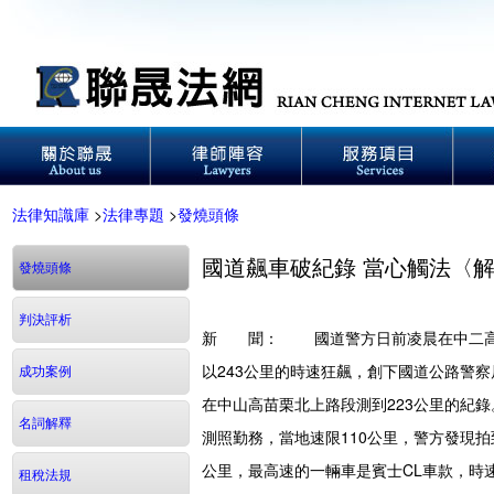
法律知識庫
>
法律專題
>
發燒頭條
國道飆車破紀錄 當心觸法〈
發燒頭條
判決評析
新 聞：
國道警方日前凌晨在中二高竹
以243公里的時速狂飆，創下國道公路警
成功案例
在中山高苗栗北上路段測到223公里的
名詞解釋
測照勤務，當地速限110公里，警方發現
公里，最高速的一輛車是賓士CL車款，時速
租稅法規