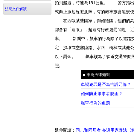
拍到超速，時速為151公里。 警方指出
法院文件解讀
式向上掀起躲避測照，有的飆車族會違規
在西歐某些國家，例如德國，他們的高速
都會有「速限」，超速有行政處罰問題，
率。 新聞中，飆車的行為除了以道路交
定，損壞或壅塞陸路、水路、橋樑或其他
以下罰金。 飆車族為了躲避交通警察照
照。
1
■ 推薦法律知識
車禍犯罪是否為告訴乃論？
如何防止肇事者脫產？
飆車行為的處罰
延伸閱讀：
同志和同居者 亦適用家暴法〈